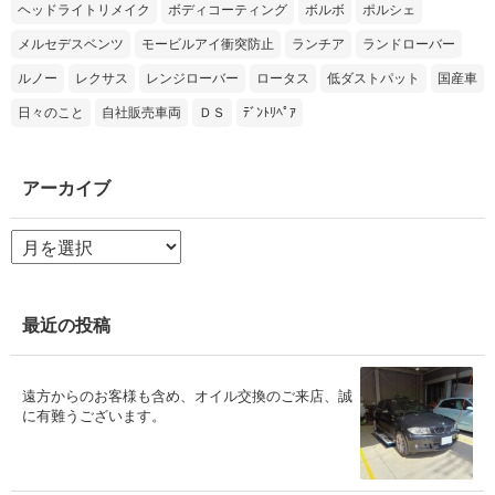
ヘッドライトリメイク
ボディコーティング
ボルボ
ポルシェ
メルセデスベンツ
モービルアイ衝突防止
ランチア
ランドローバー
ルノー
レクサス
レンジローバー
ロータス
低ダストパット
国産車
日々のこと
自社販売車両
ＤＳ
ﾃﾞﾝﾄﾘﾍﾟｱ
アーカイブ
ア
ー
カ
イ
ブ
最近の投稿
遠方からのお客様も含め、オイル交換のご来店、誠
に有難うございます。