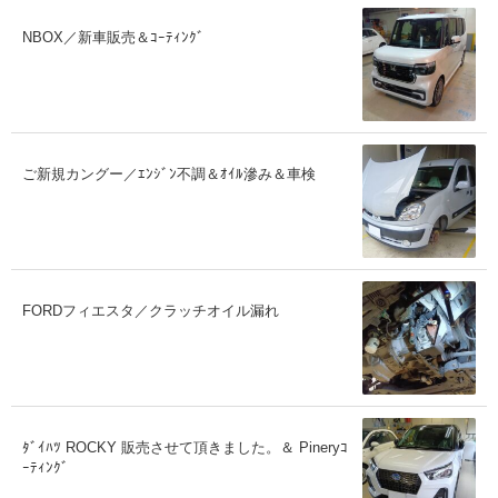
NBOX／新車販売＆ｺｰﾃｨﾝｸﾞ
ご新規カングー／ｴﾝｼﾞﾝ不調＆ｵｲﾙ滲み＆車検
FORDフィエスタ／クラッチオイル漏れ
ﾀﾞｲﾊﾂ ROCKY 販売させて頂きました。＆ Pineryｺ
ｰﾃｨﾝｸﾞ