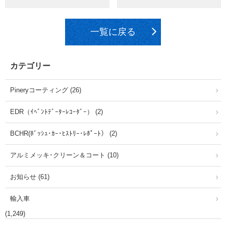
一覧に戻る
カテゴリー
Pineryコーティング (26)
EDR（ｲﾍﾞﾝﾄﾃﾞｰﾀｰﾚｺｰﾀﾞｰ） (2)
BCHR(ﾎﾞｯｼｭ･ｶｰ･ﾋｽﾄﾘｰ･ﾚﾎﾟｰﾄ） (2)
アルミメッキ･クリーン＆コート (10)
お知らせ (61)
輸入車
(1,249)