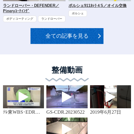
ランドローバー・DEFENDER／
ポルシェ911ｶﾚﾗ４S／オイル交換
Pineryｺｰﾃｨﾝｸﾞ
ポルシェ
ボディコーティング
ランドローバー
全ての記事を見る
整備動画
ﾃﾚ東WBS･EDR装置
GS-CDR.20230522
2019年6月27日