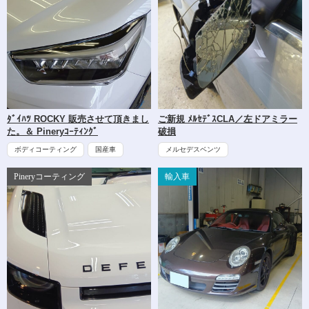
ﾀﾞｲﾊﾂ ROCKY 販売させて頂きまし
ご新規 ﾒﾙｾﾃﾞｽCLA／左ドアミラー
た。＆ Pineryｺｰﾃｨﾝｸﾞ
破損
ボディコーティング
国産車
メルセデスベンツ
Pineryコーティング
輸入車