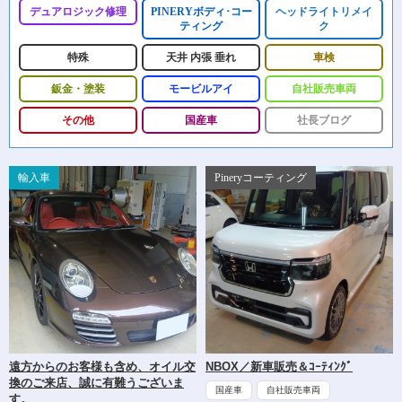
デュアロジック修理
PINERYボディ･コー
ヘッドライトリメイ
ティング
ク
特殊
天井 内張 垂れ
車検
鈑金・塗装
モービルアイ
自社販売車両
その他
国産車
社長ブログ
輸入車
Pineryコーティング
遠方からのお客様も含め、オイル交
NBOX／新車販売＆ｺｰﾃｨﾝｸﾞ
換のご来店、誠に有難うございま
国産車
自社販売車両
す。