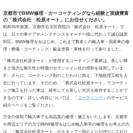
京都市でBMW修理・カーコーティングなら経験と実績豊富
の「株式会社 松原オート」にお任せください。
昭和36年創業。京都市右京区西院の「株式会社 松原オート」で
は、日々の車ケアやメンテナンスをオーナー様に代わって誠心誠意
対応。BMW修理ををはじめ、これまで数多くの輸入車・国産車の修
理・整備・コーティング・鈑金塗装・車検を行って参りました。
「株式会社松原オート」が使用するコーティング素材は、美しい輝
きと強力な耐久性が特徴のセラシャイン社の溶剤を採用していま
す。さらに、コーティング剤のこだわりに加え、下地処理工程を入
念に行っています。そのため、「株式会社松原オート」でコーティ
ング施工を行った車は、経年しても美しい光沢を維持することがで
きるのです。詳しい内容については、「
コーティング
」のサービス
紹介ページをご覧ください。
万全の体制で輸入車でも高品質の修理・施工をいたします。京都市
や周辺エリアの方でBMW修理をはじめ輸入車等の修理をお考えの方
は、「株式会社松原オート」がスタッフ一同心よりお待ちしており