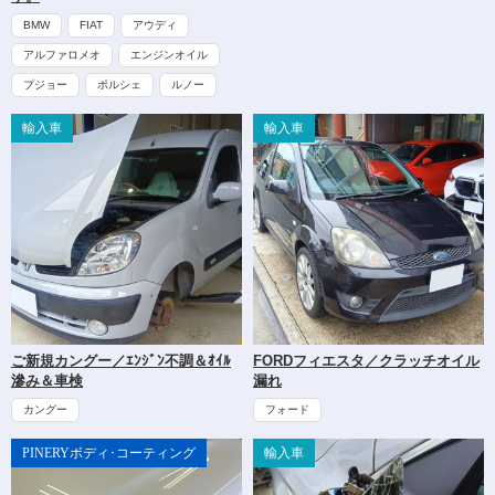
BMW
FIAT
アウディ
アルファロメオ
エンジンオイル
プジョー
ポルシェ
ルノー
輸入車
輸入車
ご新規カングー／ｴﾝｼﾞﾝ不調＆ｵｲﾙ
FORDフィエスタ／クラッチオイル
滲み＆車検
漏れ
カングー
フォード
PINERYボディ･コーティング
輸入車