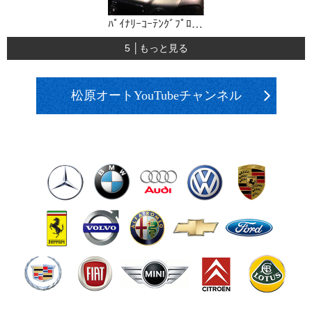
ﾊﾟｲﾅﾘｰｺｰﾃﾝｸﾞﾌﾟﾛｸﾞﾚ
5 │もっと見る
松原オートYouTubeチャンネル