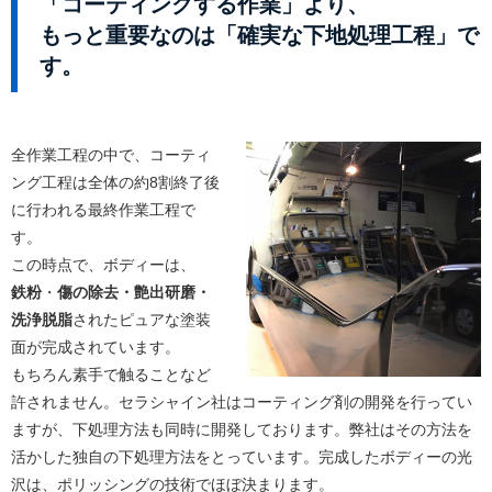
「コーティングする作業」より、
もっと重要なのは「確実な下地処理工程」で
す。
全作業工程の中で、コーティ
ング工程は全体の約8割終了後
に行われる最終作業工程で
す。
この時点で、ボディーは、
鉄粉
・
傷の除去・艶出研磨・
洗浄脱脂
されたピュアな塗装
面が完成されています。
もちろん素手で触ることなど
許されません。セラシャイン社はコーティング剤の開発を行ってい
ますが、下処理方法も同時に開発しております。弊社はその方法を
活かした独自の下処理方法をとっています。完成したボディーの光
沢は、ポリッシングの技術でほぼ決まります。