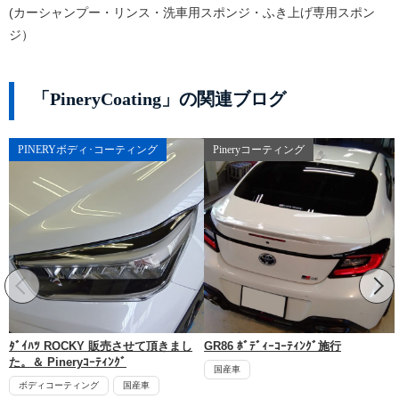
(カーシャンプー・リンス・洗車用スポンジ・ふき上げ専用スポン
ジ）
「PineryCoating」の関連ブログ
PINERYボディ･コーティング
Pineryコーティング
ﾀﾞｲﾊﾂ ROCKY 販売させて頂きまし
GR86 ﾎﾞﾃﾞｨｰｺｰﾃｨﾝｸﾞ施行
た。＆ Pineryｺｰﾃｨﾝｸﾞ
国産車
ボディコーティング
国産車