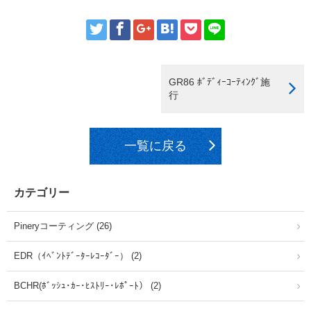
GR86 ﾎﾞﾃﾞｨｰｺｰﾃｨﾝｸﾞ施
行
一覧に戻る
カテゴリー
Pineryコーティング (26)
EDR（ｲﾍﾞﾝﾄﾃﾞｰﾀｰﾚｺｰﾀﾞｰ） (2)
BCHR(ﾎﾞｯｼｭ･ｶｰ･ﾋｽﾄﾘｰ･ﾚﾎﾟｰﾄ） (2)