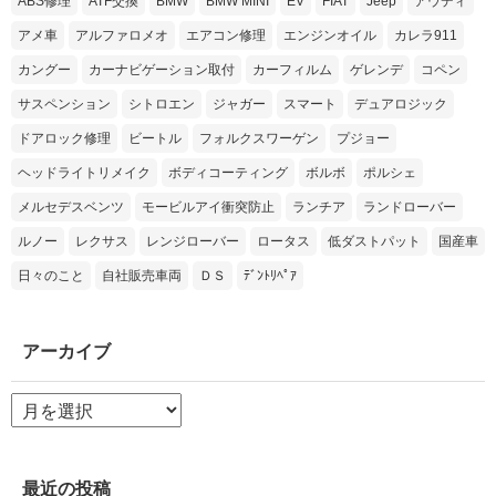
ABS修理
ATF交換
BMW
BMW MINI
EV
FIAT
Jeep
アウディ
アメ車
アルファロメオ
エアコン修理
エンジンオイル
カレラ911
カングー
カーナビゲーション取付
カーフィルム
ゲレンデ
コペン
サスペンション
シトロエン
ジャガー
スマート
デュアロジック
ドアロック修理
ビートル
フォルクスワーゲン
プジョー
ヘッドライトリメイク
ボディコーティング
ボルボ
ポルシェ
メルセデスベンツ
モービルアイ衝突防止
ランチア
ランドローバー
ルノー
レクサス
レンジローバー
ロータス
低ダストパット
国産車
日々のこと
自社販売車両
ＤＳ
ﾃﾞﾝﾄﾘﾍﾟｱ
アーカイブ
ア
ー
カ
イ
ブ
最近の投稿