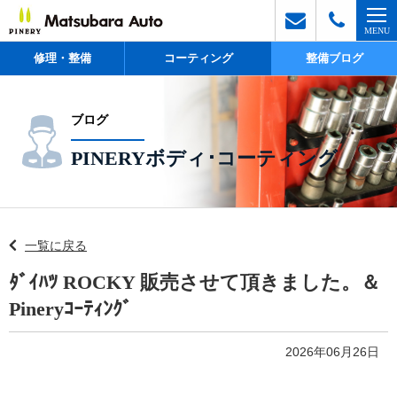
修理・整備
コーティング
整備ブログ
ブログ
PINERYボディ･コーティング
一覧に戻る
ﾀﾞｲﾊﾂ ROCKY 販売させて頂きました。＆
Pineryｺｰﾃｨﾝｸﾞ
2026年06月26日