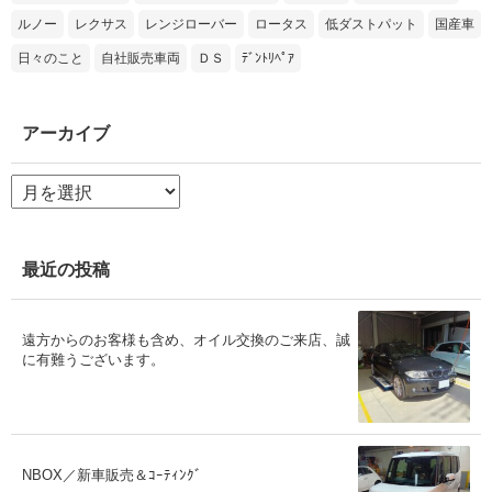
ルノー
レクサス
レンジローバー
ロータス
低ダストパット
国産車
日々のこと
自社販売車両
ＤＳ
ﾃﾞﾝﾄﾘﾍﾟｱ
アーカイブ
ア
ー
カ
イ
ブ
最近の投稿
遠方からのお客様も含め、オイル交換のご来店、誠
に有難うございます。
NBOX／新車販売＆ｺｰﾃｨﾝｸﾞ