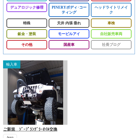
デュアロジック修理
PINERYボディ･コー
ヘッドライトリメイ
ティング
ク
特殊
天井 内張 垂れ
車検
鈑金・塗装
モービルアイ
自社販売車両
その他
国産車
社長ブログ
輸入車
ご新規 ｼﾞｰﾌﾟﾗﾝｸﾞﾗｰｵｲﾙ交換
Jeep