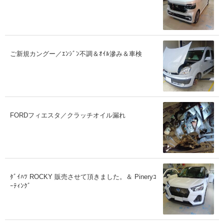
ご新規カングー／ｴﾝｼﾞﾝ不調＆ｵｲﾙ滲み＆車検
FORDフィエスタ／クラッチオイル漏れ
ﾀﾞｲﾊﾂ ROCKY 販売させて頂きました。＆ Pineryｺ
ｰﾃｨﾝｸﾞ