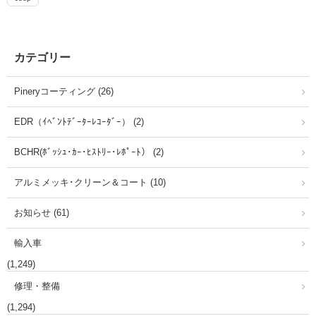
カテゴリー
Pineryコーティング (26)
EDR（ｲﾍﾞﾝﾄﾃﾞｰﾀｰﾚｺｰﾀﾞｰ） (2)
BCHR(ﾎﾞｯｼｭ･ｶｰ･ﾋｽﾄﾘｰ･ﾚﾎﾟｰﾄ） (2)
アルミメッキ･クリーン＆コート (10)
お知らせ (61)
輸入車
(1,249)
修理・整備
(1,294)