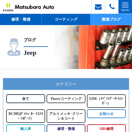
修理・整備
コーティング
整備ブログ
ブログ
Jeep
カテゴリー
全て
Pineryコーティング
EDR（ｲﾍﾞﾝﾄﾃﾞｰﾀｰﾚｺｰ
ﾀﾞｰ）
BCHR(ﾎﾞｯｼｭ･ｶｰ･ﾋｽﾄﾘ
アルミメッキ･クリー
お知らせ
ｰ･ﾚﾎﾟｰﾄ）
ン＆コート
輸入車
修理・整備
ABS修理