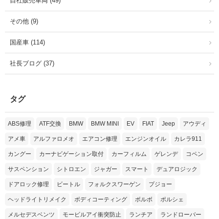
自社販売車両 (49)
その他 (9)
国産車 (114)
社長ブログ (37)
タグ
ABS修理
ATF交換
BMW
BMW MINI
EV
FIAT
Jeep
アウディ
アメ車
アルファロメオ
エアコン修理
エンジンオイル
カレラ911
カングー
カーナビゲーション取付
カーフィルム
ゲレンデ
コペン
サスペンション
シトロエン
ジャガー
スマート
デュアロジック
ドアロック修理
ビートル
フォルクスワーゲン
プジョー
ヘッドライトリメイク
ボディコーティング
ボルボ
ポルシェ
メルセデスベンツ
モービルアイ衝突防止
ランチア
ランドローバー