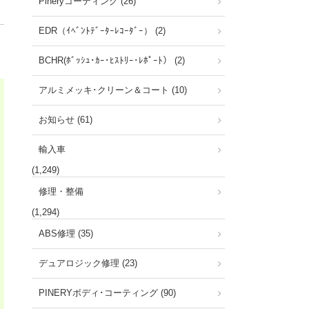
Pineryコーティング (26)
EDR（ｲﾍﾞﾝﾄﾃﾞｰﾀｰﾚｺｰﾀﾞｰ） (2)
BCHR(ﾎﾞｯｼｭ･ｶｰ･ﾋｽﾄﾘｰ･ﾚﾎﾟｰﾄ） (2)
アルミメッキ･クリーン＆コート (10)
お知らせ (61)
輸入車
(1,249)
修理・整備
(1,294)
ABS修理 (35)
デュアロジック修理 (23)
PINERYボディ･コーティング (90)