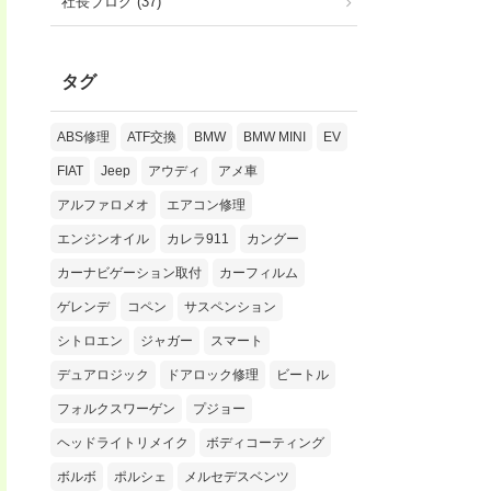
社長ブログ (37)
タグ
ABS修理
ATF交換
BMW
BMW MINI
EV
FIAT
Jeep
アウディ
アメ車
アルファロメオ
エアコン修理
エンジンオイル
カレラ911
カングー
カーナビゲーション取付
カーフィルム
ゲレンデ
コペン
サスペンション
シトロエン
ジャガー
スマート
デュアロジック
ドアロック修理
ビートル
フォルクスワーゲン
プジョー
ヘッドライトリメイク
ボディコーティング
ボルボ
ポルシェ
メルセデスベンツ