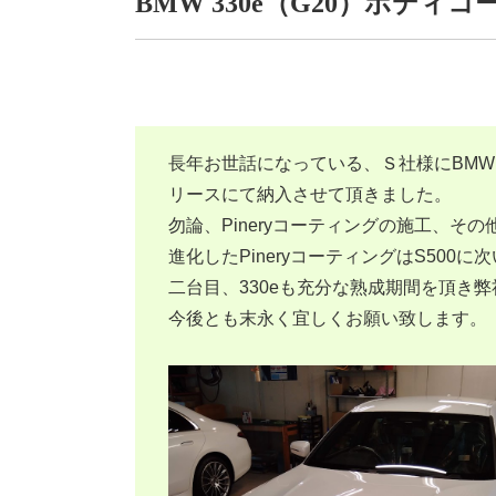
BMW 330e（G20）ボディコ
長年お世話になっている、Ｓ社様にBMW･
リースにて納入させて頂きました。
勿論、Pineryコーティングの施工、そ
進化したPineryコーティングはS500に
二台目、330eも充分な熟成期間を頂き
今後とも末永く宜しくお願い致します。