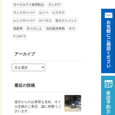
モービルアイ衝突防止
ランチア
ランドローバー
ルノー
レクサス
レンジローバー
ロータス
低ダストパット
国産車
日々のこと
自社販売車両
ＤＳ
ﾃﾞﾝﾄﾘﾍﾟｱ
アーカイブ
ア
ー
カ
イ
ブ
最近の投稿
遠方からのお客様も含め、オイ
ル交換のご来店、誠に有難うご
ざいます。