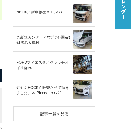
NBOX／新車販売＆ｺｰﾃｨﾝｸﾞ
ご新規カングー／ｴﾝｼﾞﾝ不調＆ｵ
ｲﾙ滲み＆車検
FORDフィエスタ／クラッチオ
イル漏れ
ﾀﾞｲﾊﾂ ROCKY 販売させて頂き
ました。＆ Pineryｺｰﾃｨﾝｸﾞ
記事一覧を見る
ボ