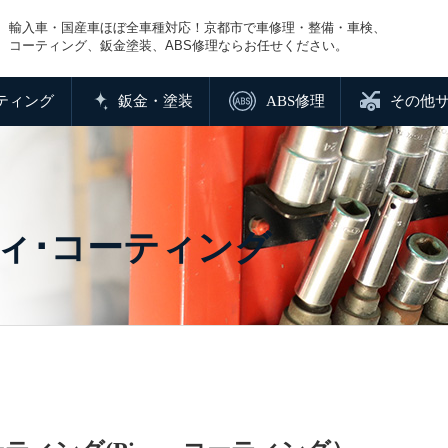
輸入車・国産車ほぼ全車種対応！京都市で車修理・整備・車検、
コーティング、鈑金塗装、ABS修理ならお任せください。
ティング
鈑金・塗装
ABS修理
その他
ディ･コーティング