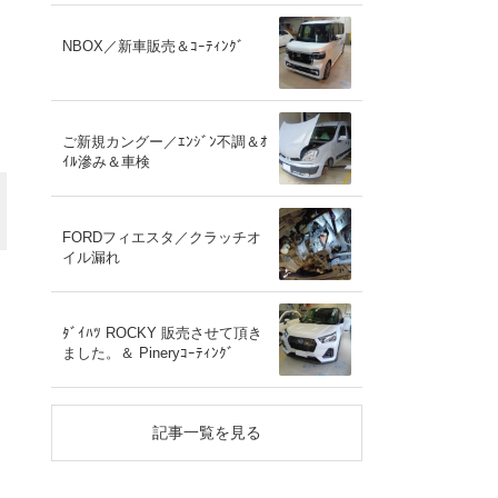
NBOX／新車販売＆ｺｰﾃｨﾝｸﾞ
ご新規カングー／ｴﾝｼﾞﾝ不調＆ｵ
ｲﾙ滲み＆車検
FORDフィエスタ／クラッチオ
イル漏れ
ﾀﾞｲﾊﾂ ROCKY 販売させて頂き
ました。＆ Pineryｺｰﾃｨﾝｸﾞ
記事一覧を見る