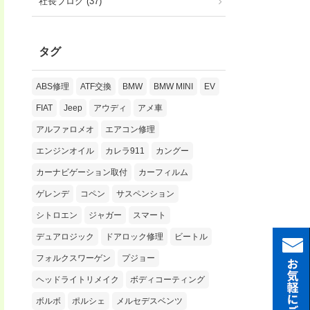
社長ブログ (37)
タグ
ABS修理
ATF交換
BMW
BMW MINI
EV
FIAT
Jeep
アウディ
アメ車
アルファロメオ
エアコン修理
エンジンオイル
カレラ911
カングー
カーナビゲーション取付
カーフィルム
ゲレンデ
コペン
サスペンション
シトロエン
ジャガー
スマート
デュアロジック
ドアロック修理
ビートル
フォルクスワーゲン
プジョー
ヘッドライトリメイク
ボディコーティング
ボルボ
ポルシェ
メルセデスベンツ