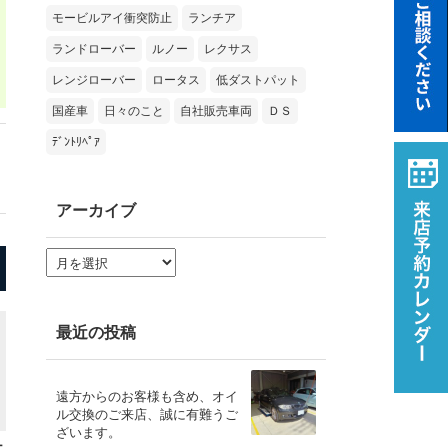
モービルアイ衝突防止
ランチア
ランドローバー
ルノー
レクサス
レンジローバー
ロータス
低ダストパット
国産車
日々のこと
自社販売車両
ＤＳ
ﾃﾞﾝﾄﾘﾍﾟｱ
アーカイブ
ア
ー
カ
イ
ブ
最近の投稿
遠方からのお客様も含め、オイ
ル交換のご来店、誠に有難うご
ざいます。
ナ