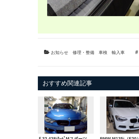
お知らせ
修理・整備
車検
輸入車
おすすめ関連記事
Ｆ32 428iｸｰﾍﾟMスポーツ
BMW M135i（F2