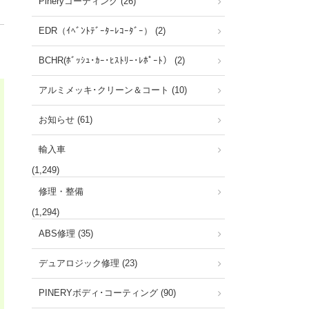
Pineryコーティング (26)
EDR（ｲﾍﾞﾝﾄﾃﾞｰﾀｰﾚｺｰﾀﾞｰ） (2)
BCHR(ﾎﾞｯｼｭ･ｶｰ･ﾋｽﾄﾘｰ･ﾚﾎﾟｰﾄ） (2)
アルミメッキ･クリーン＆コート (10)
お知らせ (61)
輸入車
(1,249)
修理・整備
(1,294)
ABS修理 (35)
デュアロジック修理 (23)
PINERYボディ･コーティング (90)