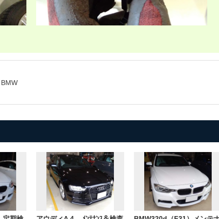
BMW
0）定期検
アウディA４ ﾒﾝﾃﾅﾝｽ＆検査
BMW320d（F31）メンテ