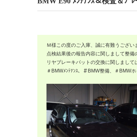
BMW E90 ﾒﾝﾃﾅﾝｽ＆検査＆ﾌﾞ
Ｍ様この度のご入庫、誠に有難うござい
点検結果後の報告内容に関しまして整備
リヤブレーキパットの交換に関しまして
＃BMWﾒﾝﾃﾅﾝｽ、＃BMW整備、＃BMW