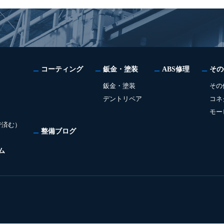
コーティング
鈑金・塗装
ABS修理
その
鈑金・塗装
その
デントリペア
コネ
モー
で済む）
整備ブログ
ム