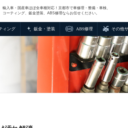
輸入車・国産車ほぼ全車種対応！京都市で車修理・整備・車検、
コーティング、鈑金塗装、ABS修理ならお任せください。
ティング
鈑金・塗装
ABS修理
その他