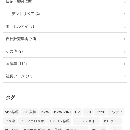
鈑金・塗装 (30)
デントリペア (4)
モービルアイ (7)
自社販売車両 (49)
その他 (9)
国産車 (114)
社長ブログ (37)
タグ
ABS修理
ATF交換
BMW
BMW MINI
EV
FIAT
Jeep
アウディ
アメ車
アルファロメオ
エアコン修理
エンジンオイル
カレラ911
カングー
カーナビゲーション取付
カーフィルム
ゲレンデ
コペン