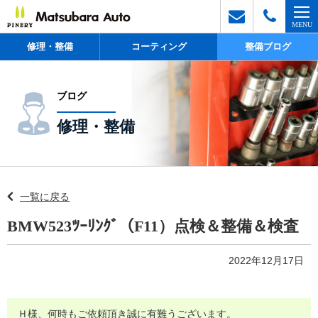
修理・整備
コーティング
整備ブログ
ブログ
修理・整備
一覧に戻る
BMW523ﾂｰﾘﾝｸﾞ（F11）点検＆整備＆検査
2022年12月17日
Ｈ様、何時もご依頼頂き誠に有難うございます。