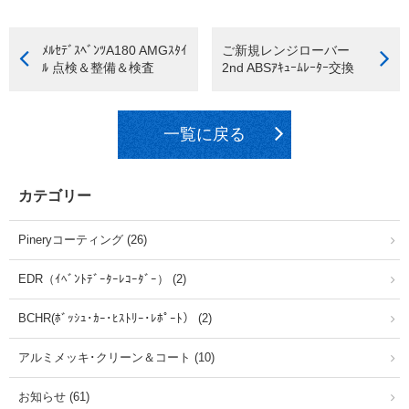
ﾒﾙｾﾃﾞｽﾍﾞﾝﾂA180 AMGｽﾀｲ
ご新規レンジローバー
ﾙ 点検＆整備＆検査
2nd ABSｱｷｭｰﾑﾚｰﾀｰ交換
一覧に戻る
カテゴリー
Pineryコーティング (26)
EDR（ｲﾍﾞﾝﾄﾃﾞｰﾀｰﾚｺｰﾀﾞｰ） (2)
BCHR(ﾎﾞｯｼｭ･ｶｰ･ﾋｽﾄﾘｰ･ﾚﾎﾟｰﾄ） (2)
アルミメッキ･クリーン＆コート (10)
お知らせ (61)