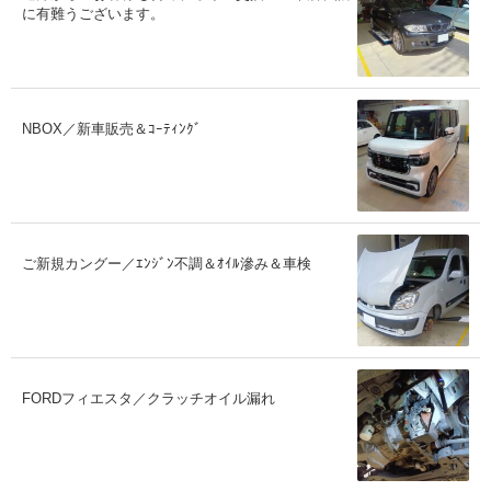
に有難うございます。
NBOX／新車販売＆ｺｰﾃｨﾝｸﾞ
ご新規カングー／ｴﾝｼﾞﾝ不調＆ｵｲﾙ滲み＆車検
FORDフィエスタ／クラッチオイル漏れ