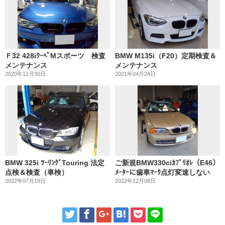
Ｆ32 428iｸｰﾍﾟMスポーツ 検査
BMW M135i（F20）定期検査＆
メンテナンス
メンテナンス
2020年11月30日
2021年04月24日
BMW 325i ﾂｰﾘﾝｸﾞTouring 法定
ご新規BMW330ciｶﾌﾞﾘｵﾚ（E46）
点検＆検査（車検）
ﾒｰﾀｰに歯車ﾏｰｸ点灯変速しない
2022年07月19日
2022年12月08日