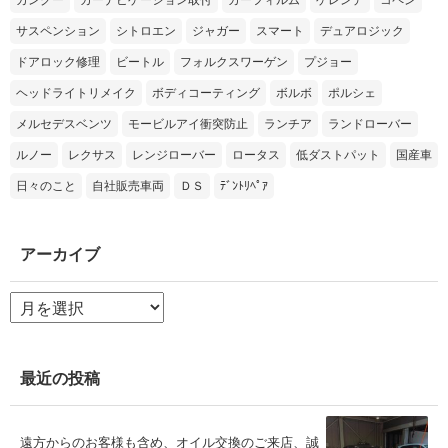
サスペンション
シトロエン
ジャガー
スマート
デュアロジック
ドアロック修理
ビートル
フォルクスワーゲン
プジョー
ヘッドライトリメイク
ボディコーティング
ボルボ
ポルシェ
メルセデスベンツ
モービルアイ衝突防止
ランチア
ランドローバー
ルノー
レクサス
レンジローバー
ロータス
低ダストパット
国産車
日々のこと
自社販売車両
ＤＳ
ﾃﾞﾝﾄﾘﾍﾟｱ
アーカイブ
ア
ー
カ
イ
ブ
最近の投稿
遠方からのお客様も含め、オイル交換のご来店、誠