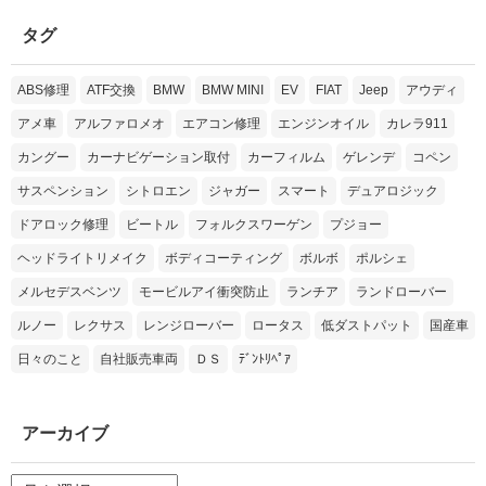
タグ
ABS修理
ATF交換
BMW
BMW MINI
EV
FIAT
Jeep
アウディ
アメ車
アルファロメオ
エアコン修理
エンジンオイル
カレラ911
カングー
カーナビゲーション取付
カーフィルム
ゲレンデ
コペン
サスペンション
シトロエン
ジャガー
スマート
デュアロジック
ドアロック修理
ビートル
フォルクスワーゲン
プジョー
ヘッドライトリメイク
ボディコーティング
ボルボ
ポルシェ
メルセデスベンツ
モービルアイ衝突防止
ランチア
ランドローバー
ルノー
レクサス
レンジローバー
ロータス
低ダストパット
国産車
日々のこと
自社販売車両
ＤＳ
ﾃﾞﾝﾄﾘﾍﾟｱ
アーカイブ
ア