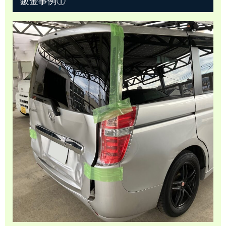
鈑金事例①