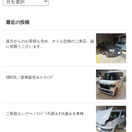
ー
カ
イ
ブ
最近の投稿
遠方からのお客様も含め、オイル交換のご来店、誠
に有難うございます。
NBOX／新車販売＆ｺｰﾃｨﾝｸﾞ
ご新規カングー／ｴﾝｼﾞﾝ不調＆ｵｲﾙ滲み＆車検