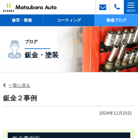
修理・整備
コーティング
整備ブログ
ブログ
鈑金・塗装
一覧に戻る
鈑金２事例
2024年11月20日