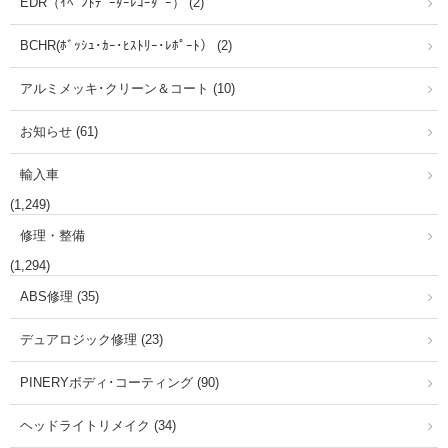
EDR（ｲﾍﾞﾝﾄﾃﾞｰﾀｰﾚｺｰﾀﾞｰ） (2)
BCHR(ﾎﾞｯｼｭ･ｶｰ･ﾋｽﾄﾘｰ･ﾚﾎﾟｰﾄ） (2)
アルミメッキ･クリーン＆コート (10)
お知らせ (61)
輸入車
(1,249)
修理・整備
(1,294)
ABS修理 (35)
デュアロジック修理 (23)
PINERYボディ･コーティング (90)
ヘッドライトリメイク (34)