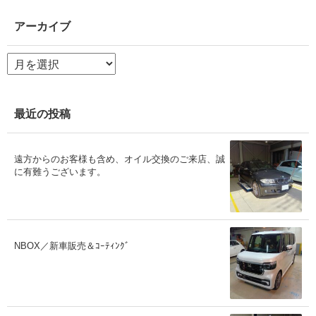
アーカイブ
ア
ー
カ
イ
ブ
最近の投稿
遠方からのお客様も含め、オイル交換のご来店、誠
に有難うございます。
NBOX／新車販売＆ｺｰﾃｨﾝｸﾞ