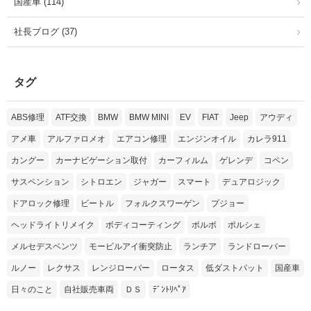
国産車 (114)
社長ブログ (37)
タグ
ABS修理
ATF交換
BMW
BMW MINI
EV
FIAT
Jeep
アウディ
アメ車
アルファロメオ
エアコン修理
エンジンオイル
カレラ911
カングー
カーナビゲーション取付
カーフィルム
ゲレンデ
コペン
サスペンション
シトロエン
ジャガー
スマート
デュアロジック
ドアロック修理
ビートル
フォルクスワーゲン
プジョー
ヘッドライトリメイク
ボディコーティング
ボルボ
ポルシェ
メルセデスベンツ
モービルアイ衝突防止
ランチア
ランドローバー
ルノー
レクサス
レンジローバー
ロータス
低ダストパット
国産車
日々のこと
自社販売車両
ＤＳ
ﾃﾞﾝﾄﾘﾍﾟｱ