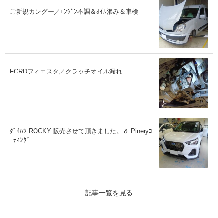
ご新規カングー／ｴﾝｼﾞﾝ不調＆ｵｲﾙ滲み＆車検
FORDフィエスタ／クラッチオイル漏れ
ﾀﾞｲﾊﾂ ROCKY 販売させて頂きました。＆ Pineryｺ
ｰﾃｨﾝｸﾞ
記事一覧を見る