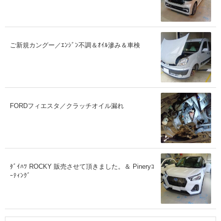
ご新規カングー／ｴﾝｼﾞﾝ不調＆ｵｲﾙ滲み＆車検
FORDフィエスタ／クラッチオイル漏れ
ﾀﾞｲﾊﾂ ROCKY 販売させて頂きました。＆ Pineryｺ
ｰﾃｨﾝｸﾞ