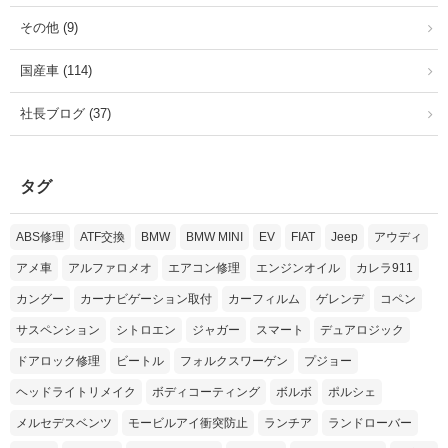
その他 (9)
国産車 (114)
社長ブログ (37)
タグ
ABS修理
ATF交換
BMW
BMW MINI
EV
FIAT
Jeep
アウディ
アメ車
アルファロメオ
エアコン修理
エンジンオイル
カレラ911
カングー
カーナビゲーション取付
カーフィルム
ゲレンデ
コペン
サスペンション
シトロエン
ジャガー
スマート
デュアロジック
ドアロック修理
ビートル
フォルクスワーゲン
プジョー
ヘッドライトリメイク
ボディコーティング
ボルボ
ポルシェ
メルセデスベンツ
モービルアイ衝突防止
ランチア
ランドローバー