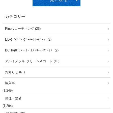
カテゴリー
Pineryコーティング (26)
EDR（ｲﾍﾞﾝﾄﾃﾞｰﾀｰﾚｺｰﾀﾞｰ） (2)
BCHR(ﾎﾞｯｼｭ･ｶｰ･ﾋｽﾄﾘｰ･ﾚﾎﾟｰﾄ） (2)
アルミメッキ･クリーン＆コート (10)
お知らせ (61)
輸入車
(1,249)
修理・整備
(1,294)