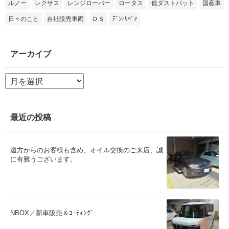
ルノー
レクサス
レンジローバー
ロータス
低ダストパット
国産車
日々のこと
自社販売車両
ＤＳ
ﾃﾞﾝﾄﾘﾍﾟｱ
アーカイブ
ア
ー
カ
イ
ブ
最近の投稿
遠方からのお客様も含め、オイル交換のご来店、誠
に有難うございます。
NBOX／新車販売＆ｺｰﾃｨﾝｸﾞ