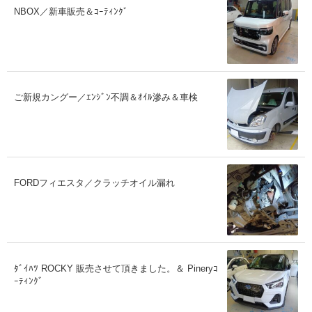
NBOX／新車販売＆ｺｰﾃｨﾝｸﾞ
ご新規カングー／ｴﾝｼﾞﾝ不調＆ｵｲﾙ滲み＆車検
FORDフィエスタ／クラッチオイル漏れ
ﾀﾞｲﾊﾂ ROCKY 販売させて頂きました。＆ Pineryｺ
ｰﾃｨﾝｸﾞ