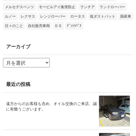
メルセデスベンツ
モービルアイ衝突防止
ランチア
ランドローバー
ルノー
レクサス
レンジローバー
ロータス
低ダストパット
国産車
日々のこと
自社販売車両
ＤＳ
ﾃﾞﾝﾄﾘﾍﾟｱ
アーカイブ
ア
ー
カ
イ
ブ
最近の投稿
遠方からのお客様も含め、オイル交換のご来店、誠
に有難うございます。