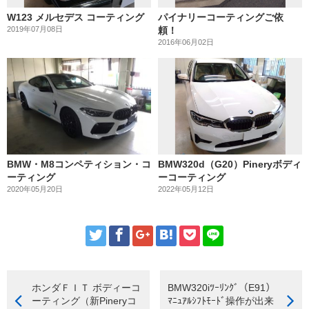
W123 メルセデス コーティング
パイナリーコーティングご依
2019年07月08日
頼！
2016年06月02日
BMW・M8コンペティション・コ
BMW320d（G20）Pineryボディ
ーティング
ーコーティング
2020年05月20日
2022年05月12日
ホンダＦＩＴ ボディーコ
BMW320iﾂｰﾘﾝｸﾞ（E91）
ーティング（新Pineryコ
ﾏﾆｭｱﾙｼﾌﾄﾓｰﾄﾞ操作が出来