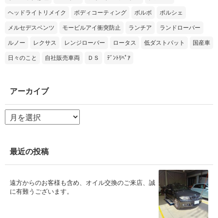
ヘッドライトリメイク
ボディコーティング
ボルボ
ポルシェ
メルセデスベンツ
モービルアイ衝突防止
ランチア
ランドローバー
ルノー
レクサス
レンジローバー
ロータス
低ダストパット
国産車
日々のこと
自社販売車両
ＤＳ
ﾃﾞﾝﾄﾘﾍﾟｱ
アーカイブ
ア
ー
カ
イ
ブ
最近の投稿
遠方からのお客様も含め、オイル交換のご来店、誠
に有難うございます。