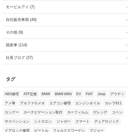
モービルアイ (7)
自社販売車両 (49)
その他 (9)
国産車 (114)
社長ブログ (37)
タグ
ABS修理
ATF交換
BMW
BMW MINI
EV
FIAT
Jeep
アウディ
アメ車
アルファロメオ
エアコン修理
エンジンオイル
カレラ911
カングー
カーナビゲーション取付
カーフィルム
ゲレンデ
コペン
サスペンション
シトロエン
ジャガー
スマート
デュアロジック
ドアロック修理
ビートル
フォルクスワーゲン
プジョー