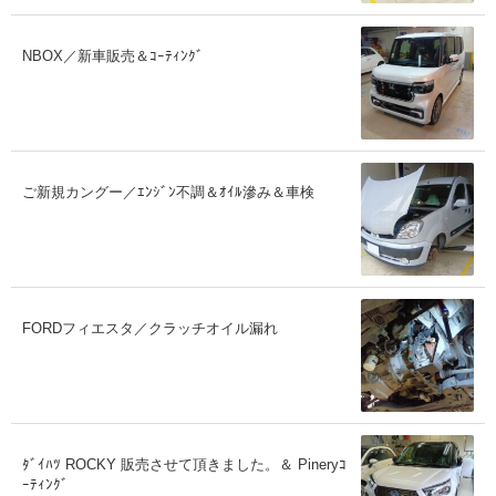
NBOX／新車販売＆ｺｰﾃｨﾝｸﾞ
ご新規カングー／ｴﾝｼﾞﾝ不調＆ｵｲﾙ滲み＆車検
FORDフィエスタ／クラッチオイル漏れ
ﾀﾞｲﾊﾂ ROCKY 販売させて頂きました。＆ Pineryｺ
ｰﾃｨﾝｸﾞ