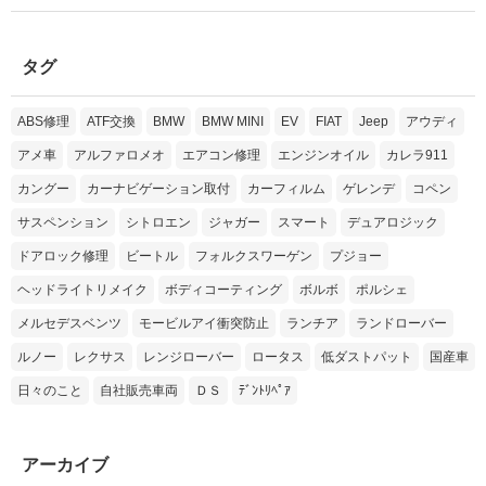
タグ
ABS修理
ATF交換
BMW
BMW MINI
EV
FIAT
Jeep
アウディ
アメ車
アルファロメオ
エアコン修理
エンジンオイル
カレラ911
カングー
カーナビゲーション取付
カーフィルム
ゲレンデ
コペン
サスペンション
シトロエン
ジャガー
スマート
デュアロジック
ドアロック修理
ビートル
フォルクスワーゲン
プジョー
ヘッドライトリメイク
ボディコーティング
ボルボ
ポルシェ
メルセデスベンツ
モービルアイ衝突防止
ランチア
ランドローバー
ルノー
レクサス
レンジローバー
ロータス
低ダストパット
国産車
日々のこと
自社販売車両
ＤＳ
ﾃﾞﾝﾄﾘﾍﾟｱ
アーカイブ