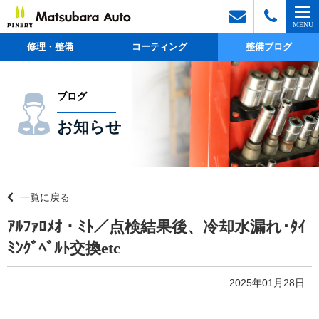
修理・整備
コーティング
整備ブログ
ブログ
お知らせ
一覧に戻る
ｱﾙﾌｧﾛﾒｵ・ﾐﾄ／点検結果後、冷却水漏れ･ﾀｲ
ﾐﾝｸﾞﾍﾞﾙﾄ交換etc
2025年01月28日