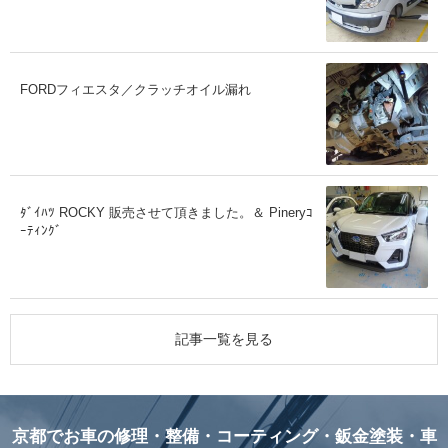
FORDフィエスタ／クラッチオイル漏れ
ﾀﾞｲﾊﾂ ROCKY 販売させて頂きました。＆ Pineryｺ
ｰﾃｨﾝｸﾞ
記事一覧を見る
京都でお車の修理・整備・コーティング・鈑金塗装・車