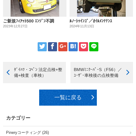
ご新規ﾌｨｱｯﾄ500 ｴﾝｼﾞﾝ不調
ﾙﾉｰﾄｩｲﾝｺﾞ／ｵｲﾙﾒﾝﾃﾅﾝｽ
2023年12月27日
2024年11月13日
ﾀﾞｲﾊﾂ・ｺﾍﾟﾝ 法定点検+整
BMWﾐﾆｸｰﾊﾟｰS（F56）／
備+検査（車検）
ﾕｰｻﾞｰ車検後の点検整備
一覧に戻る
カテゴリー
Pineryコーティング (26)