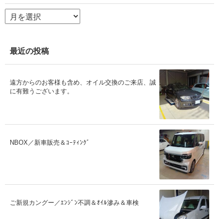
ア
ー
カ
イ
ブ
最近の投稿
遠方からのお客様も含め、オイル交換のご来店、誠
に有難うございます。
NBOX／新車販売＆ｺｰﾃｨﾝｸﾞ
ご新規カングー／ｴﾝｼﾞﾝ不調＆ｵｲﾙ滲み＆車検