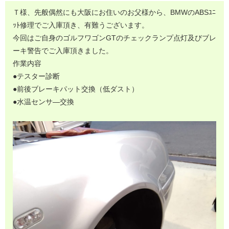
Ｔ様、先般偶然にも大阪にお住いのお父様から、BMWのABSﾕﾆ
ｯﾄ修理でご入庫頂き、有難うございます。
今回はご自身のゴルフワゴンGTのチェックランプ点灯及びブレ
ーキ警告でご入庫頂きました。
作業内容
●テスター診断
●前後ブレーキパット交換（低ダスト）
●水温センサ―交換