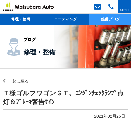
修理・整備
コーティング
整備ブログ
ブログ
修理・整備
一覧に戻る
Ｔ様ゴルフワゴンＧＴ、ｴﾝｼﾞﾝﾁｪｯｸﾗﾝﾌﾟ点
灯＆ﾌﾞﾚｰｷ警告ｻｲﾝ
2021年02月25日