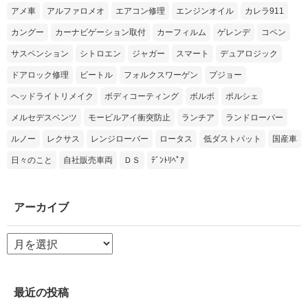
アメ車
アルファロメオ
エアコン修理
エンジンオイル
カレラ911
カングー
カーナビゲーション取付
カーフィルム
ゲレンデ
コペン
サスペンション
シトロエン
ジャガー
スマート
デュアロジック
ドアロック修理
ビートル
フォルクスワーゲン
プジョー
ヘッドライトリメイク
ボディコーティング
ボルボ
ポルシェ
メルセデスベンツ
モービルアイ衝突防止
ランチア
ランドローバー
ルノー
レクサス
レンジローバー
ロータス
低ダストパット
国産車
日々のこと
自社販売車両
ＤＳ
ﾃﾞﾝﾄﾘﾍﾟｱ
アーカイブ
ア
ー
カ
イ
ブ
最近の投稿