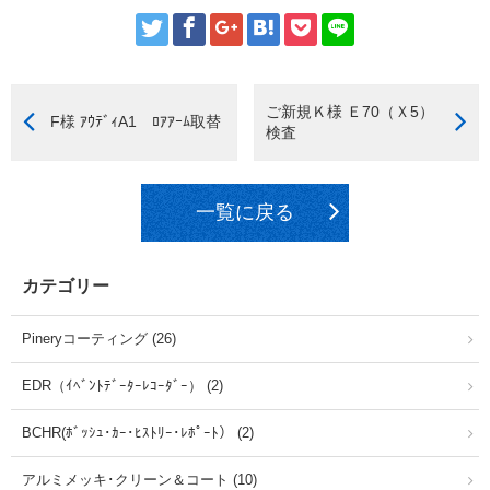
ご新規Ｋ様 Ｅ70（Ｘ5）
F様 ｱｳﾃﾞｨA1 ﾛｱｱｰﾑ取替
検査
一覧に戻る
カテゴリー
Pineryコーティング (26)
EDR（ｲﾍﾞﾝﾄﾃﾞｰﾀｰﾚｺｰﾀﾞｰ） (2)
BCHR(ﾎﾞｯｼｭ･ｶｰ･ﾋｽﾄﾘｰ･ﾚﾎﾟｰﾄ） (2)
アルミメッキ･クリーン＆コート (10)