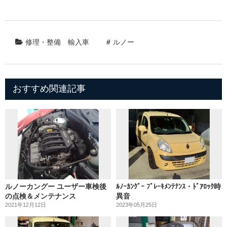
修理・整備
輸入車
ルノー
おすすめ関連記事
ルノーカングー ユーザー車検後
ﾙﾉｰｶﾝｸﾞｰ ﾌﾞﾚｰｷﾒﾝﾃﾅﾝｽ・ﾄﾞｱﾛｯｸ時
の点検＆メンテナンス
異音
2021年12月12日
2023年05月25日