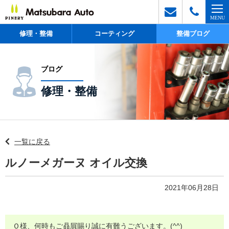
修理・整備
コーティング
整備ブログ
ブログ
修理・整備
一覧に戻る
ルノーメガーヌ オイル交換
2021年06月28日
Ｏ様、何時もご贔屓賜り誠に有難うございます。(^^)