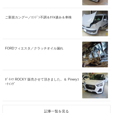
ご新規カングー／ｴﾝｼﾞﾝ不調＆ｵｲﾙ滲み＆車検
FORDフィエスタ／クラッチオイル漏れ
ﾀﾞｲﾊﾂ ROCKY 販売させて頂きました。＆ Pineryｺ
ｰﾃｨﾝｸﾞ
記事一覧を見る