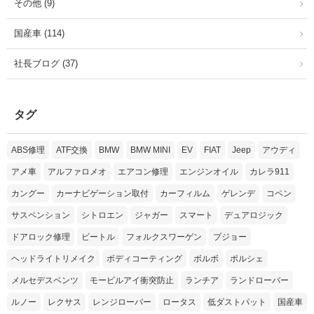
その他 (9)
国産車 (114)
社長ブログ (37)
タグ
ABS修理
ATF交換
BMW
BMW MINI
EV
FIAT
Jeep
アウディ
アメ車
アルファロメオ
エアコン修理
エンジンオイル
カレラ911
カングー
カーナビゲーション取付
カーフィルム
ゲレンデ
コペン
サスペンション
シトロエン
ジャガー
スマート
デュアロジック
ドアロック修理
ビートル
フォルクスワーゲン
プジョー
ヘッドライトリメイク
ボディコーティング
ボルボ
ポルシェ
メルセデスベンツ
モービルアイ衝突防止
ランチア
ランドローバー
ルノー
レクサス
レンジローバー
ロータス
低ダストパット
国産車