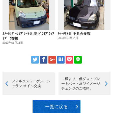
ﾙﾉｰｶﾝｸﾞｰﾘﾔﾌﾞﾚｰｷ＆ 左 ﾄﾞﾗｲﾌﾞｼｬﾌ
ﾙﾉｰｸﾘｵⅡ 不具合多数
ﾄﾌﾞｰﾂ交換
2023年07月14日
2023年06月13日
Ｉ様より、低ダストブレ
フォルクスワーゲン・シ
ーキパット及びイメージ
ャラン オイル交換
チェンジのご依頼。
一覧に戻る