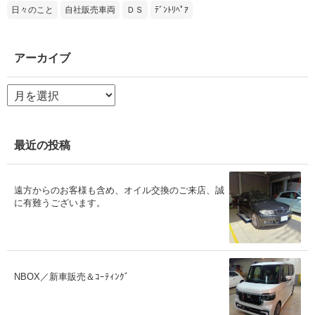
日々のこと
自社販売車両
ＤＳ
ﾃﾞﾝﾄﾘﾍﾟｱ
アーカイブ
ア
ー
カ
イ
ブ
最近の投稿
遠方からのお客様も含め、オイル交換のご来店、誠
に有難うございます。
NBOX／新車販売＆ｺｰﾃｨﾝｸﾞ