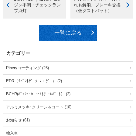
ジン不調・チェックラン
れも解消。ブレーキ交換
プ点灯
（低ダストパット）
一覧に戻る
カテゴリー
Pineryコーティング (26)
EDR（ｲﾍﾞﾝﾄﾃﾞｰﾀｰﾚｺｰﾀﾞｰ） (2)
BCHR(ﾎﾞｯｼｭ･ｶｰ･ﾋｽﾄﾘｰ･ﾚﾎﾟｰﾄ） (2)
アルミメッキ･クリーン＆コート (10)
お知らせ (61)
輸入車