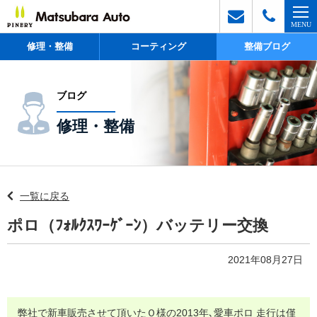
修理・整備
コーティング
整備ブログ
ブログ
修理・整備
一覧に戻る
ポロ（ﾌｫﾙｸｽﾜｰｹﾞｰﾝ）バッテリー交換
2021年08月27日
弊社で新車販売させて頂いたＯ様の2013年､愛車ポロ 走行は僅