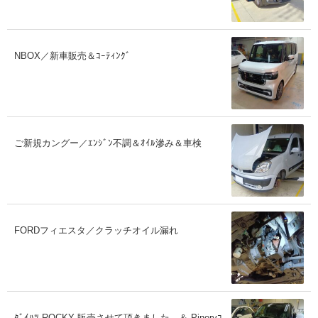
NBOX／新車販売＆ｺｰﾃｨﾝｸﾞ
ご新規カングー／ｴﾝｼﾞﾝ不調＆ｵｲﾙ滲み＆車検
FORDフィエスタ／クラッチオイル漏れ
ﾀﾞｲﾊﾂ ROCKY 販売させて頂きました。＆ Pineryｺ