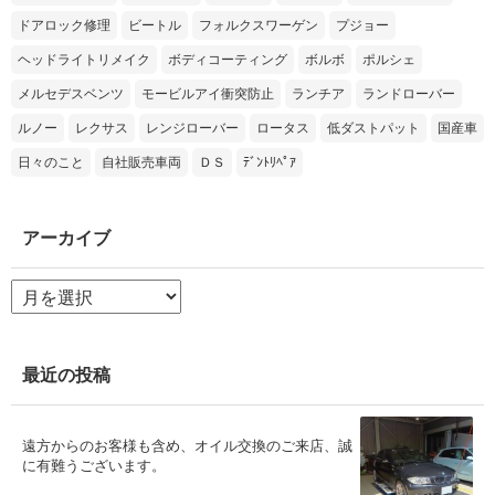
ドアロック修理
ビートル
フォルクスワーゲン
プジョー
ヘッドライトリメイク
ボディコーティング
ボルボ
ポルシェ
メルセデスベンツ
モービルアイ衝突防止
ランチア
ランドローバー
ルノー
レクサス
レンジローバー
ロータス
低ダストパット
国産車
日々のこと
自社販売車両
ＤＳ
ﾃﾞﾝﾄﾘﾍﾟｱ
アーカイブ
ア
ー
カ
イ
ブ
最近の投稿
遠方からのお客様も含め、オイル交換のご来店、誠
に有難うございます。