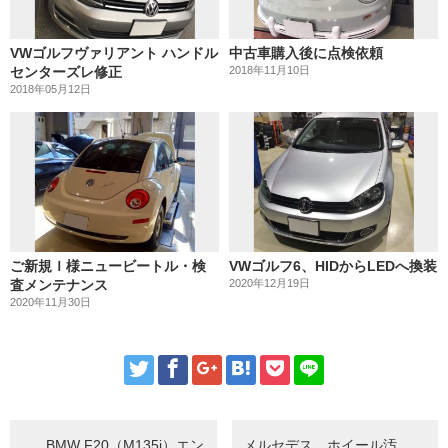
VWゴルフヴァリアント ハンドル
中古車購入後に点検依頼
センターズレ修正
2018年11月10日
2018年05月12日
ご新規Ｉ様ニュービートル・検
VWゴルフ6、HIDからLEDへ換装
査メンテナンス
2020年12月19日
2020年11月30日
BMW F20（M135i）エン
メルセデス、ホイール汚