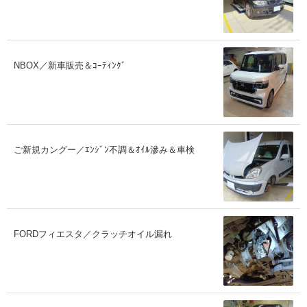
NBOX／新車販売＆ｺｰﾃｨﾝｸﾞ
ご新規カングー／ｴﾝｼﾞﾝ不調＆ｵｲﾙ滲み＆車検
FORDフィエスタ／クラッチオイル漏れ