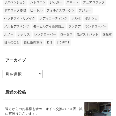
サスペンション
シトロエン
ジャガー
スマート
デュアロジック
ドアロック修理
ビートル
フォルクスワーゲン
プジョー
ヘッドライトリメイク
ボディコーティング
ボルボ
ポルシェ
メルセデスベンツ
モービルアイ衝突防止
ランチア
ランドローバー
ルノー
レクサス
レンジローバー
ロータス
低ダストパット
国産車
日々のこと
自社販売車両
ＤＳ
ﾃﾞﾝﾄﾘﾍﾟｱ
アーカイブ
ア
ー
カ
イ
ブ
最近の投稿
遠方からのお客様も含め、オイル交換のご来店、誠
に有難うございます。