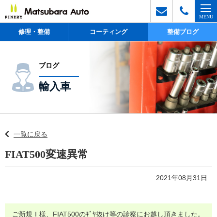
修理・整備
コーティング
整備ブログ
ブログ
輸入車
一覧に戻る
FIAT500変速異常
2021年08月31日
ご新規Ｉ様、FIAT500のｷﾞﾔ抜け等の診察にお越し頂きました。