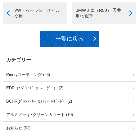
VWトゥーラン オイル
BMWミニ（R50） 天井
交換
垂れ修理
一覧に戻る
カテゴリー
Pineryコーティング (26)
EDR（ｲﾍﾞﾝﾄﾃﾞｰﾀｰﾚｺｰﾀﾞｰ） (2)
BCHR(ﾎﾞｯｼｭ･ｶｰ･ﾋｽﾄﾘｰ･ﾚﾎﾟｰﾄ） (2)
アルミメッキ･クリーン＆コート (10)
お知らせ (61)