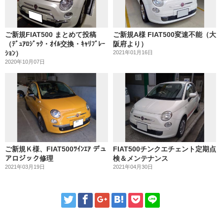
ご新規FIAT500 まとめて投稿
ご新規A様 FIAT500変速不能（大
（ﾃﾞｭｱﾛｼﾞｯｸ・ｵｲﾙ交換・ｷｬﾘﾌﾞﾚｰ
阪府より）
ｼｮﾝ）
2021年01月16日
2020年10月07日
ご新規Ｋ様、FIAT500ﾂｲﾝｴｱ デュ
FIAT500チンクエチェント定期点
アロジック修理
検＆メンテナンス
2021年03月19日
2021年04月30日