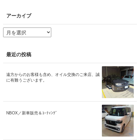
アーカイブ
ア
ー
カ
イ
ブ
最近の投稿
遠方からのお客様も含め、オイル交換のご来店、誠
に有難うございます。
NBOX／新車販売＆ｺｰﾃｨﾝｸﾞ