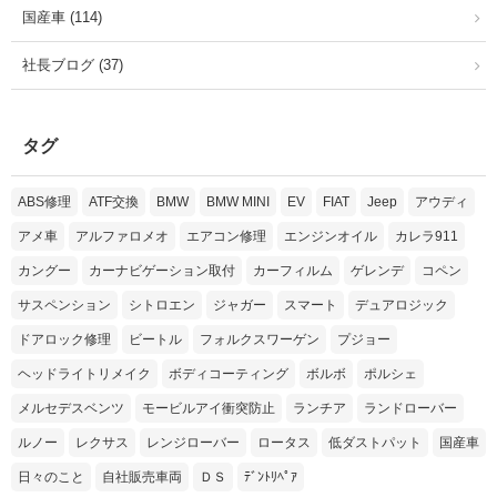
国産車 (114)
社長ブログ (37)
タグ
ABS修理
ATF交換
BMW
BMW MINI
EV
FIAT
Jeep
アウディ
アメ車
アルファロメオ
エアコン修理
エンジンオイル
カレラ911
カングー
カーナビゲーション取付
カーフィルム
ゲレンデ
コペン
サスペンション
シトロエン
ジャガー
スマート
デュアロジック
ドアロック修理
ビートル
フォルクスワーゲン
プジョー
ヘッドライトリメイク
ボディコーティング
ボルボ
ポルシェ
メルセデスベンツ
モービルアイ衝突防止
ランチア
ランドローバー
ルノー
レクサス
レンジローバー
ロータス
低ダストパット
国産車
日々のこと
自社販売車両
ＤＳ
ﾃﾞﾝﾄﾘﾍﾟｱ