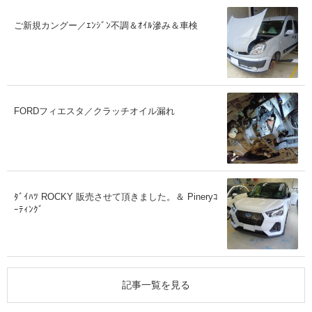
ご新規カングー／ｴﾝｼﾞﾝ不調＆ｵｲﾙ滲み＆車検
FORDフィエスタ／クラッチオイル漏れ
ﾀﾞｲﾊﾂ ROCKY 販売させて頂きました。＆ Pineryｺ
ｰﾃｨﾝｸﾞ
記事一覧を見る