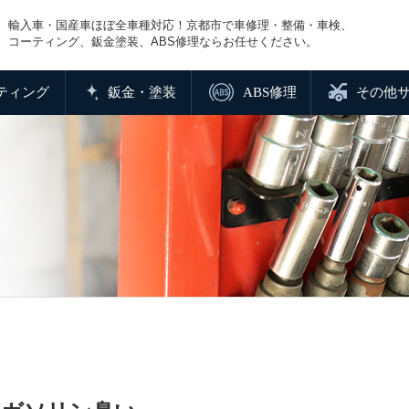
輸入車・国産車ほぼ全車種対応！京都市で車修理・整備・車検、
コーティング、鈑金塗装、ABS修理ならお任せください。
ティング
鈑金・塗装
ABS修理
その他