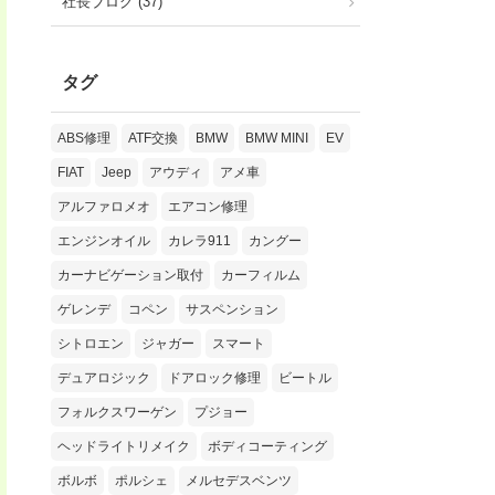
社長ブログ (37)
タグ
ABS修理
ATF交換
BMW
BMW MINI
EV
FIAT
Jeep
アウディ
アメ車
アルファロメオ
エアコン修理
エンジンオイル
カレラ911
カングー
カーナビゲーション取付
カーフィルム
ゲレンデ
コペン
サスペンション
シトロエン
ジャガー
スマート
デュアロジック
ドアロック修理
ビートル
フォルクスワーゲン
プジョー
ヘッドライトリメイク
ボディコーティング
ボルボ
ポルシェ
メルセデスベンツ