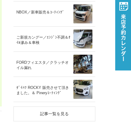
NBOX／新車販売＆ｺｰﾃｨﾝｸﾞ
ご新規カングー／ｴﾝｼﾞﾝ不調＆ｵ
ｲﾙ滲み＆車検
FORDフィエスタ／クラッチオ
イル漏れ
ﾀﾞｲﾊﾂ ROCKY 販売させて頂き
ました。＆ Pineryｺｰﾃｨﾝｸﾞ
記事一覧を見る