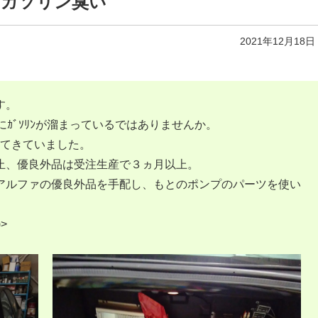
ℓ ガソリン臭い
2021年12月18日
す。
ﾌﾟ上にｶﾞｿﾘﾝが溜まっているではありませんか。
みだしてきていました。
止、優良外品は受注生産で３ヵ月以上。
アルファの優良外品を手配し、もとのポンプのパーツを使い
。
>