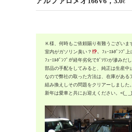
アルファロメオ166V6，3.0
Ｋ様、何時もご依頼賜り有難うございま
室内がガソリン臭い？
、ﾌｭｰｴﾙﾎﾟﾝ
ﾌｭｰｴﾙﾎﾟﾝﾌﾟが経年劣化でｶﾞｿﾘﾝが滲
部品の手配をしてみると、純正は生産中
なので弊社の取った方法は、在庫がある
組み換えしその問題をクリアーしました
新年は愛車と共にお迎えください。<(_ _)