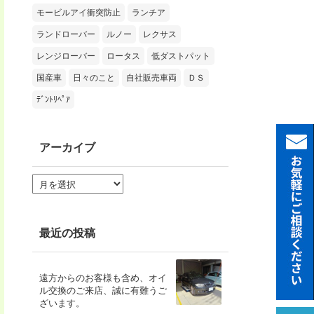
モービルアイ衝突防止
ランチア
ランドローバー
ルノー
レクサス
レンジローバー
ロータス
低ダストパット
国産車
日々のこと
自社販売車両
ＤＳ
ﾃﾞﾝﾄﾘﾍﾟｱ
アーカイブ
ア
ー
カ
イ
ブ
最近の投稿
遠方からのお客様も含め、オイ
ル交換のご来店、誠に有難うご
ざいます。