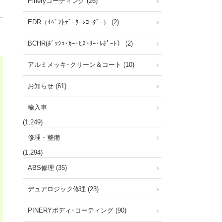
Pineryコーティング (26)
EDR（ｲﾍﾞﾝﾄﾃﾞｰﾀｰﾚｺｰﾀﾞｰ） (2)
BCHR(ﾎﾞｯｼｭ･ｶｰ･ﾋｽﾄﾘｰ･ﾚﾎﾟｰﾄ） (2)
アルミメッキ･クリーン＆コート (10)
お知らせ (61)
輸入車
(1,249)
修理・整備
(1,294)
ABS修理 (35)
デュアロジック修理 (23)
PINERYボディ･コーティング (90)