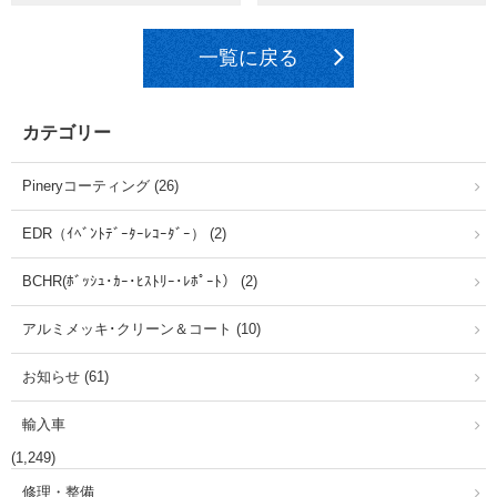
一覧に戻る
カテゴリー
Pineryコーティング (26)
EDR（ｲﾍﾞﾝﾄﾃﾞｰﾀｰﾚｺｰﾀﾞｰ） (2)
BCHR(ﾎﾞｯｼｭ･ｶｰ･ﾋｽﾄﾘｰ･ﾚﾎﾟｰﾄ） (2)
アルミメッキ･クリーン＆コート (10)
お知らせ (61)
輸入車
(1,249)
修理・整備