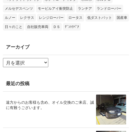
メルセデスベンツ
モービルアイ衝突防止
ランチア
ランドローバー
ルノー
レクサス
レンジローバー
ロータス
低ダストパット
国産車
日々のこと
自社販売車両
ＤＳ
ﾃﾞﾝﾄﾘﾍﾟｱ
アーカイブ
ア
ー
カ
イ
ブ
最近の投稿
遠方からのお客様も含め、オイル交換のご来店、誠
に有難うございます。