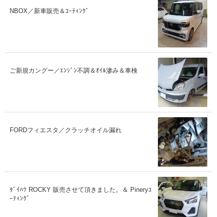
NBOX／新車販売＆ｺｰﾃｨﾝｸﾞ
ご新規カングー／ｴﾝｼﾞﾝ不調＆ｵｲﾙ滲み＆車検
FORDフィエスタ／クラッチオイル漏れ
ﾀﾞｲﾊﾂ ROCKY 販売させて頂きました。＆ Pineryｺ
ｰﾃｨﾝｸﾞ