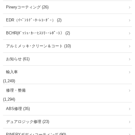
Pineryコーティング (26)
EDR（ｲﾍﾞﾝﾄﾃﾞｰﾀｰﾚｺｰﾀﾞｰ） (2)
BCHR(ﾎﾞｯｼｭ･ｶｰ･ﾋｽﾄﾘｰ･ﾚﾎﾟｰﾄ） (2)
アルミメッキ･クリーン＆コート (10)
お知らせ (61)
輸入車
(1,249)
修理・整備
(1,294)
ABS修理 (35)
デュアロジック修理 (23)
PINERYボディ･コーティング (90)