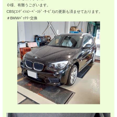
Ｏ様、有難うございます。
CBS(ｺﾝﾃﾞｨｼｮﾝ･ﾍﾞｰｽﾄﾞ･ｻｰﾋﾞｽ)の更新も済ませております。
＃BMWﾊﾞｯﾃﾘｰ交換