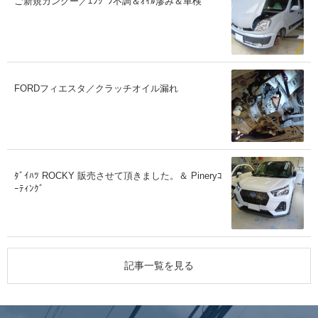
ご新規カングー／ｴﾝｼﾞﾝ不調＆ｵｲﾙ滲み＆車検
FORDフィエスタ／クラッチオイル漏れ
ﾀﾞｲﾊﾂ ROCKY 販売させて頂きました。＆ Pineryｺ
ｰﾃｨﾝｸﾞ
記事一覧を見る