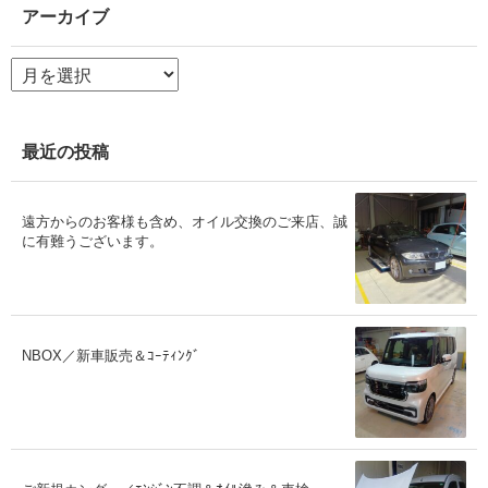
アーカイブ
ア
ー
カ
イ
ブ
最近の投稿
遠方からのお客様も含め、オイル交換のご来店、誠
に有難うございます。
NBOX／新車販売＆ｺｰﾃｨﾝｸﾞ