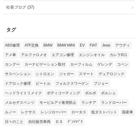
社長ブログ (37)
タグ
ABS修理
ATF交換
BMW
BMW MINI
EV
FIAT
Jeep
アウディ
アメ車
アルファロメオ
エアコン修理
エンジンオイル
カレラ911
カングー
カーナビゲーション取付
カーフィルム
ゲレンデ
コペン
サスペンション
シトロエン
ジャガー
スマート
デュアロジック
ドアロック修理
ビートル
フォルクスワーゲン
プジョー
ヘッドライトリメイク
ボディコーティング
ボルボ
ポルシェ
メルセデスベンツ
モービルアイ衝突防止
ランチア
ランドローバー
ルノー
レクサス
レンジローバー
ロータス
低ダストパット
国産車
日々のこと
自社販売車両
ＤＳ
ﾃﾞﾝﾄﾘﾍﾟｱ