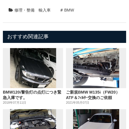
修理・整備
輸入車
BMW
おすすめ関連記事
BMW120i警告灯の点灯につき緊
ご新規BMW M135i（FW20）
急入庫です。
ATF＆ﾌｨﾙﾀｰ交換のご依頼
2018年07月11日
2021年05月07日