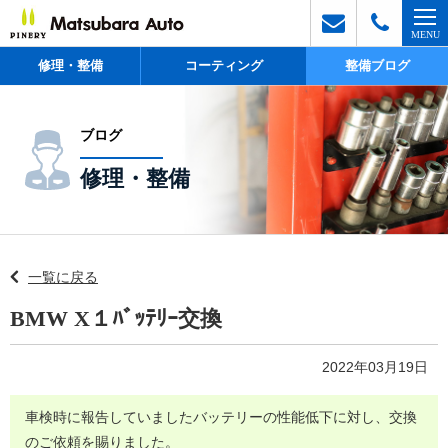
修理・整備
コーティング
整備ブログ
ブログ
修理・整備
一覧に戻る
BMW X１ﾊﾞｯﾃﾘｰ交換
2022年03月19日
車検時に報告していましたバッテリーの性能低下に対し、交換
のご依頼を賜りました。