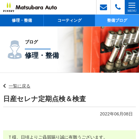
修理・整備
コーティング
整備ブログ
ブログ
修理・整備
一覧に戻る
日産セレナ定期点検＆検査
2022年06月08日
Ｔ様、日頃よりご贔屓賜り誠に有難うございます。