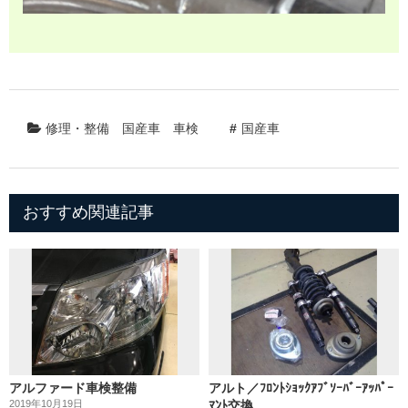
修理・整備
国産車
車検
国産車
おすすめ関連記事
アルファード車検整備
アルト／ﾌﾛﾝﾄｼｮｯｸｱﾌﾞｿｰﾊﾞｰｱｯﾊﾟｰ
2019年10月19日
ﾏﾝﾄ交換