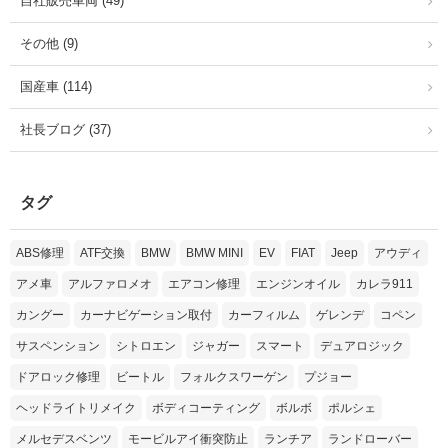
自社販売車両 (49)
その他 (9)
国産車 (114)
社長ブログ (37)
タグ
ABS修理
ATF交換
BMW
BMW MINI
EV
FIAT
Jeep
アウディ
アメ車
アルファロメオ
エアコン修理
エンジンオイル
カレラ911
カングー
カーナビゲーション取付
カーフィルム
ゲレンデ
コペン
サスペンション
シトロエン
ジャガー
スマート
デュアロジック
ドアロック修理
ビートル
フォルクスワーゲン
プジョー
ヘッドライトリメイク
ボディコーティング
ボルボ
ポルシェ
メルセデスベンツ
モービルアイ衝突防止
ランチア
ランドローバー