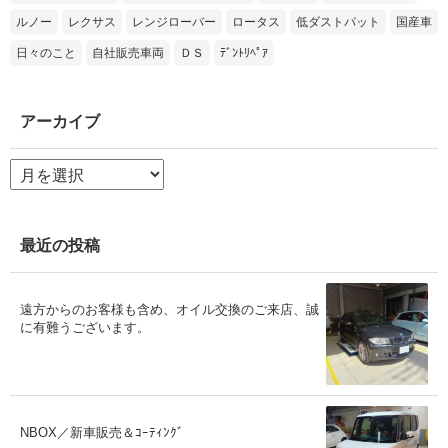
ルノー
レクサス
レンジローバー
ロータス
低ダストパット
国産車
日々のこと
自社販売車両
ＤＳ
ﾃﾞﾝﾄﾘﾍﾟｱ
アーカイブ
ア
ー
カ
イ
ブ
最近の投稿
遠方からのお客様も含め、オイル交換のご来店、誠
に有難うございます。
NBOX／新車販売＆ｺｰﾃｨﾝｸﾞ