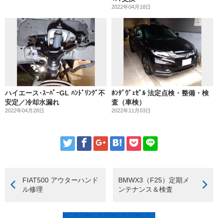
2022年04月18日
ハイエース･ｽｰﾊﾟｰGL ﾊﾝﾄﾞﾘﾝｸﾞ不
ﾎﾝﾀﾞｳﾞｪｾﾞﾙ 法定点検・整備・検
安定／冷却水漏れ
査（車検）
2022年04月28日
2022年11月03日
FIAT500 アウターハンド
BMWX3（F25）定期メ
ル修理
ンテナンス＆検査