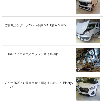
ご新規カングー／ｴﾝｼﾞﾝ不調＆ｵｲﾙ滲み＆車検
FORDフィエスタ／クラッチオイル漏れ
ﾀﾞｲﾊﾂ ROCKY 販売させて頂きました。＆ Pineryｺ
ｰﾃｨﾝｸﾞ