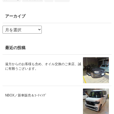
アーカイブ
ア
ー
カ
イ
ブ
最近の投稿
遠方からのお客様も含め、オイル交換のご来店、誠
に有難うございます。
NBOX／新車販売＆ｺｰﾃｨﾝｸﾞ