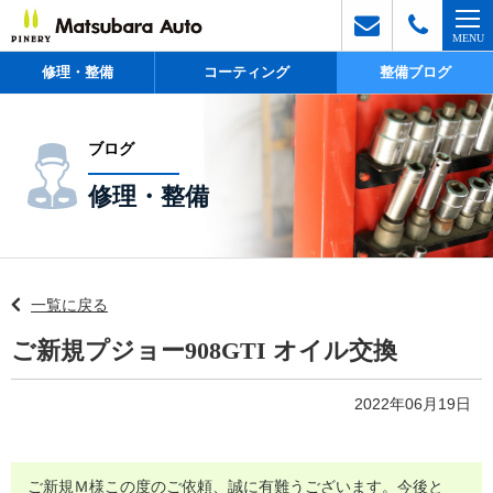
修理・整備
コーティング
整備ブログ
ブログ
修理・整備
一覧に戻る
ご新規プジョー908GTI オイル交換
2022年06月19日
ご新規Ｍ様この度のご依頼、誠に有難うございます。今後と