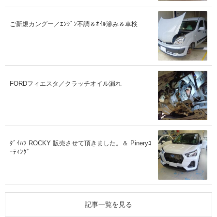
ご新規カングー／ｴﾝｼﾞﾝ不調＆ｵｲﾙ滲み＆車検
FORDフィエスタ／クラッチオイル漏れ
ﾀﾞｲﾊﾂ ROCKY 販売させて頂きました。＆ Pineryｺ
ｰﾃｨﾝｸﾞ
記事一覧を見る