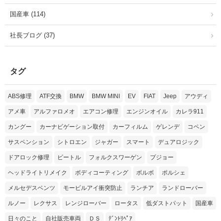
国産車 (114)
社長ブログ (37)
タグ
ABS修理
ATF交換
BMW
BMW MINI
EV
FIAT
Jeep
アウディ
アメ車
アルファロメオ
エアコン修理
エンジンオイル
カレラ911
カングー
カーナビゲーション取付
カーフィルム
ゲレンデ
コペン
サスペンション
シトロエン
ジャガー
スマート
デュアロジック
ドアロック修理
ビートル
フォルクスワーゲン
プジョー
ヘッドライトリメイク
ボディコーティング
ボルボ
ポルシェ
メルセデスベンツ
モービルアイ衝突防止
ランチア
ランドローバー
ルノー
レクサス
レンジローバー
ロータス
低ダストパット
国産車
日々のこと
自社販売車両
ＤＳ
ﾃﾞﾝﾄﾘﾍﾟｱ