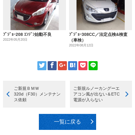
ﾌﾟｼﾞｮｰ208 ｴﾝｼﾞﾝ始動不良
ﾌﾟｼﾞｮｰ308CC／法定点検&検査
2022年05月20日
（車検）
2022年08月12日
ご新規ＢＭＷ
ご新規ルノーカングーエ
320d（F30）メンテナン
アコン風が出ない＆ETC
ス依頼
電源が入らない
一覧に戻る