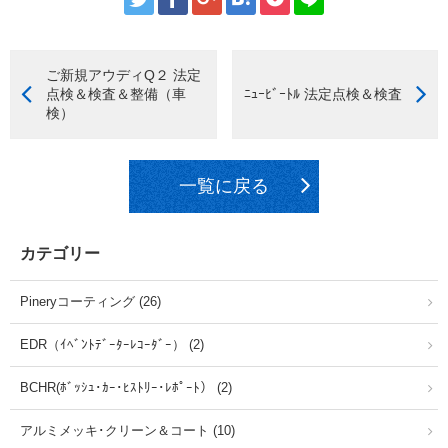
ご新規アウディQ２ 法定
点検＆検査＆整備（車
ﾆｭｰﾋﾞｰﾄﾙ 法定点検＆検査
検）
一覧に戻る
カテゴリー
Pineryコーティング (26)
EDR（ｲﾍﾞﾝﾄﾃﾞｰﾀｰﾚｺｰﾀﾞｰ） (2)
BCHR(ﾎﾞｯｼｭ･ｶｰ･ﾋｽﾄﾘｰ･ﾚﾎﾟｰﾄ） (2)
アルミメッキ･クリーン＆コート (10)