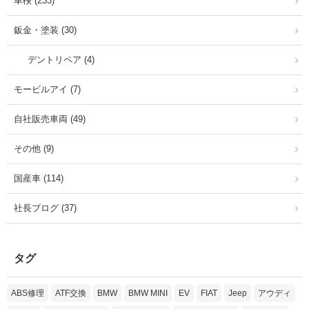
車検 (233)
鈑金・塗装 (30)
デントリペア (4)
モービルアイ (7)
自社販売車両 (49)
その他 (9)
国産車 (114)
社長ブログ (37)
タグ
ABS修理
ATF交換
BMW
BMW MINI
EV
FIAT
Jeep
アウディ