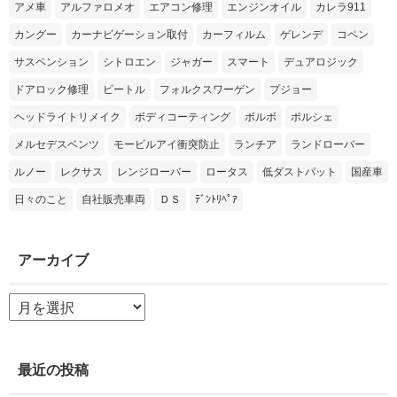
アメ車
アルファロメオ
エアコン修理
エンジンオイル
カレラ911
カングー
カーナビゲーション取付
カーフィルム
ゲレンデ
コペン
サスペンション
シトロエン
ジャガー
スマート
デュアロジック
ドアロック修理
ビートル
フォルクスワーゲン
プジョー
ヘッドライトリメイク
ボディコーティング
ボルボ
ポルシェ
メルセデスベンツ
モービルアイ衝突防止
ランチア
ランドローバー
ルノー
レクサス
レンジローバー
ロータス
低ダストパット
国産車
日々のこと
自社販売車両
ＤＳ
ﾃﾞﾝﾄﾘﾍﾟｱ
アーカイブ
ア
ー
カ
イ
ブ
最近の投稿