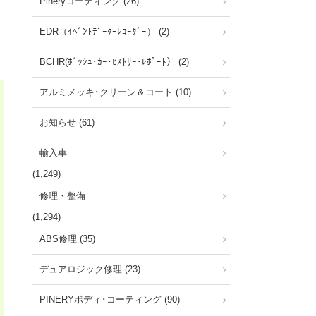
Pineryコーティング (26)
EDR（ｲﾍﾞﾝﾄﾃﾞｰﾀｰﾚｺｰﾀﾞｰ） (2)
BCHR(ﾎﾞｯｼｭ･ｶｰ･ﾋｽﾄﾘｰ･ﾚﾎﾟｰﾄ） (2)
アルミメッキ･クリーン＆コート (10)
お知らせ (61)
輸入車
(1,249)
修理・整備
(1,294)
ABS修理 (35)
デュアロジック修理 (23)
PINERYボディ･コーティング (90)