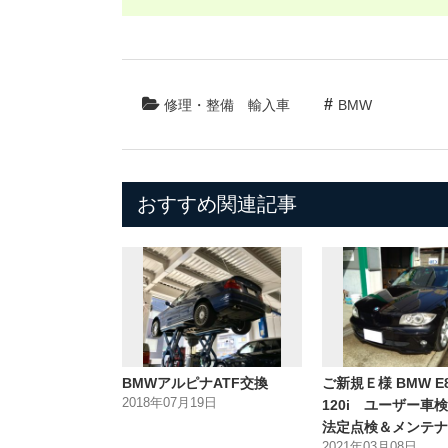
修理・整備
輸入車
BMW
おすすめ関連記事
BMWアルピナATF交換
ご新規Ｅ様 BMW E
2018年07月19日
120i ユーザー車
法定点検＆メンテナ
2021年03月08日