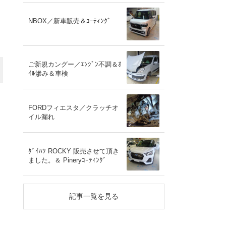
NBOX／新車販売＆ｺｰﾃｨﾝｸﾞ
ご新規カングー／ｴﾝｼﾞﾝ不調＆ｵ
ｲﾙ滲み＆車検
FORDフィエスタ／クラッチオ
イル漏れ
ﾀﾞｲﾊﾂ ROCKY 販売させて頂き
ました。＆ Pineryｺｰﾃｨﾝｸﾞ
記事一覧を見る