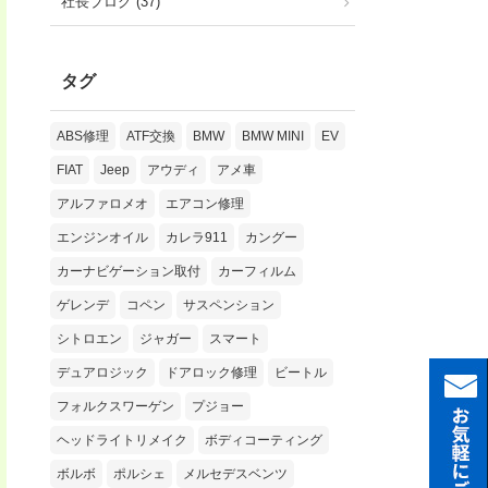
社長ブログ (37)
タグ
ABS修理
ATF交換
BMW
BMW MINI
EV
FIAT
Jeep
アウディ
アメ車
アルファロメオ
エアコン修理
エンジンオイル
カレラ911
カングー
カーナビゲーション取付
カーフィルム
ゲレンデ
コペン
サスペンション
シトロエン
ジャガー
スマート
デュアロジック
ドアロック修理
ビートル
フォルクスワーゲン
プジョー
ヘッドライトリメイク
ボディコーティング
ボルボ
ポルシェ
メルセデスベンツ