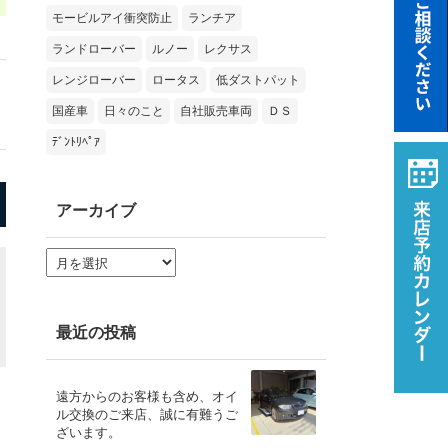
モービルアイ衝突防止
ランチア
ランドローバー
ルノー
レクサス
レンジローバー
ロータス
低ダストパット
国産車
日々のこと
自社販売車両
ＤＳ
ﾃﾞﾝﾄﾘﾍﾟｱ
アーカイブ
ア
ー
カ
イ
ブ
最近の投稿
遠方からのお客様も含め、オイ
ル交換のご来店、誠に有難うご
ざいます。