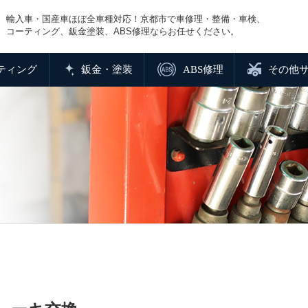
輸入車・国産車ほぼ全車種対応！京都市で車修理・整備・車検、
コーティング、鈑金塗装、ABS修理ならお任せください。
ティング
鈑金・塗装
ABS修理
その他