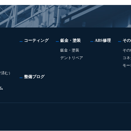
コーティング
鈑金・塗装
ABS修理
その
鈑金・塗装
その
デントリペア
コネ
モー
で済む）
整備ブログ
ム