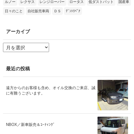
ルノー
レクサス
レンジローバー
ロータス
低ダストパット
国産車
日々のこと
自社販売車両
ＤＳ
ﾃﾞﾝﾄﾘﾍﾟｱ
アーカイブ
ア
ー
カ
イ
ブ
最近の投稿
遠方からのお客様も含め、オイル交換のご来店、誠
に有難うございます。
NBOX／新車販売＆ｺｰﾃｨﾝｸﾞ