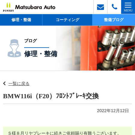
修理・整備
コーティング
整備ブログ
ブログ
修理・整備
一覧に戻る
BMW116i（F20）ﾌﾛﾝﾄﾌﾞﾚｰｷ交換
2022年12月12日
Ｓ様８月リヤブレーキに続きご依頼賜り有難うございます。