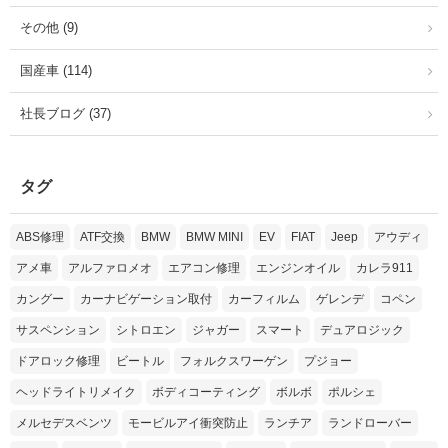
その他 (9)
国産車 (114)
社長ブログ (37)
タグ
ABS修理
ATF交換
BMW
BMW MINI
EV
FIAT
Jeep
アウディ
アメ車
アルファロメオ
エアコン修理
エンジンオイル
カレラ911
カングー
カーナビゲーション取付
カーフィルム
ゲレンデ
コペン
サスペンション
シトロエン
ジャガー
スマート
デュアロジック
ドアロック修理
ビートル
フォルクスワーゲン
プジョー
ヘッドライトリメイク
ボディコーティング
ボルボ
ポルシェ
メルセデスベンツ
モービルアイ衝突防止
ランチア
ランドローバー