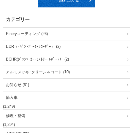
カテゴリー
Pineryコーティング (26)
EDR（ｲﾍﾞﾝﾄﾃﾞｰﾀｰﾚｺｰﾀﾞｰ） (2)
BCHR(ﾎﾞｯｼｭ･ｶｰ･ﾋｽﾄﾘｰ･ﾚﾎﾟｰﾄ） (2)
アルミメッキ･クリーン＆コート (10)
お知らせ (61)
輸入車
(1,249)
修理・整備
(1,294)