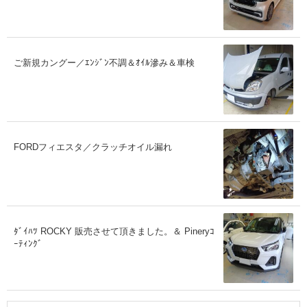
ご新規カングー／ｴﾝｼﾞﾝ不調＆ｵｲﾙ滲み＆車検
FORDフィエスタ／クラッチオイル漏れ
ﾀﾞｲﾊﾂ ROCKY 販売させて頂きました。＆ Pineryｺ
ｰﾃｨﾝｸﾞ