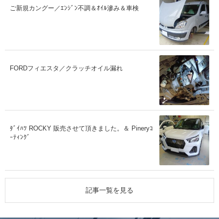
ご新規カングー／ｴﾝｼﾞﾝ不調＆ｵｲﾙ滲み＆車検
FORDフィエスタ／クラッチオイル漏れ
ﾀﾞｲﾊﾂ ROCKY 販売させて頂きました。＆ Pineryｺ
ｰﾃｨﾝｸﾞ
記事一覧を見る