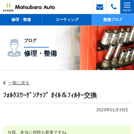
修理・整備
コーティング
整備ブログ
ブログ
修理・整備
一覧に戻る
ﾌｫﾙｸｽﾜｰｹﾞﾝｱｯﾌﾟ ｵｲﾙ＆ﾌｨﾙﾀｰ交換
2023年01月19日
Ｎ様、本当に何時も新車ですね。