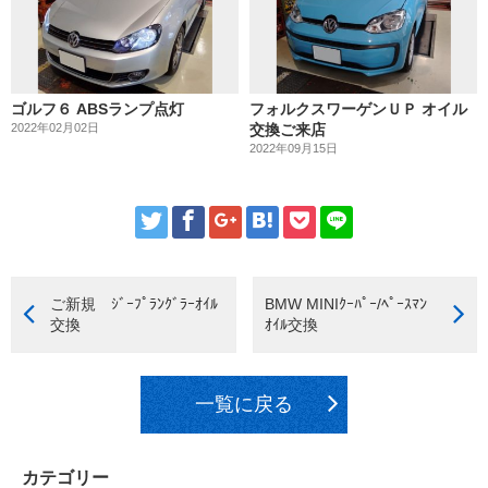
ゴルフ６ ABSランプ点灯
フォルクスワーゲンＵＰ オイル
2022年02月02日
交換ご来店
2022年09月15日
ご新規 ｼﾞｰﾌﾟﾗﾝｸﾞﾗｰｵｲﾙ
BMW MINIｸｰﾊﾟｰ/ﾍﾟｰｽﾏﾝ
交換
ｵｲﾙ交換
一覧に戻る
カテゴリー