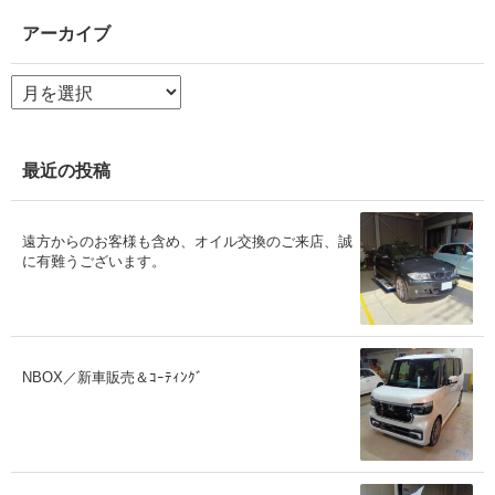
アーカイブ
ア
ー
カ
イ
ブ
最近の投稿
遠方からのお客様も含め、オイル交換のご来店、誠
に有難うございます。
NBOX／新車販売＆ｺｰﾃｨﾝｸﾞ