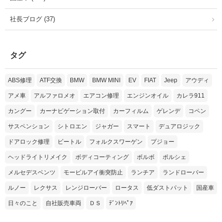
社長ブログ (37)
タグ
ABS修理
ATF交換
BMW
BMW MINI
EV
FIAT
Jeep
アウディ
アメ車
アルファロメオ
エアコン修理
エンジンオイル
カレラ911
カングー
カーナビゲーション取付
カーフィルム
ゲレンデ
コペン
サスペンション
シトロエン
ジャガー
スマート
デュアロジック
ドアロック修理
ビートル
フォルクスワーゲン
プジョー
ヘッドライトリメイク
ボディコーティング
ボルボ
ポルシェ
メルセデスベンツ
モービルアイ衝突防止
ランチア
ランドローバー
ルノー
レクサス
レンジローバー
ロータス
低ダストパット
国産車
日々のこと
自社販売車両
ＤＳ
ﾃﾞﾝﾄﾘﾍﾟｱ