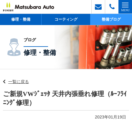
修理・整備
コーティング
整備ブログ
ブログ
修理・整備
一覧に戻る
ご新規VWｼﾞｪｯﾀ 天井内張垂れ修理（ﾙｰﾌﾗｲ
ﾆﾝｸﾞ修理）
2023年01月19日