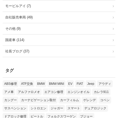
モービルアイ (7)
自社販売車両 (49)
その他 (9)
国産車 (114)
社長ブログ (37)
タグ
ABS修理
ATF交換
BMW
BMW MINI
EV
FIAT
Jeep
アウディ
アメ車
アルファロメオ
エアコン修理
エンジンオイル
カレラ911
カングー
カーナビゲーション取付
カーフィルム
ゲレンデ
コペン
サスペンション
シトロエン
ジャガー
スマート
デュアロジック
ドアロック修理
ビートル
フォルクスワーゲン
プジョー