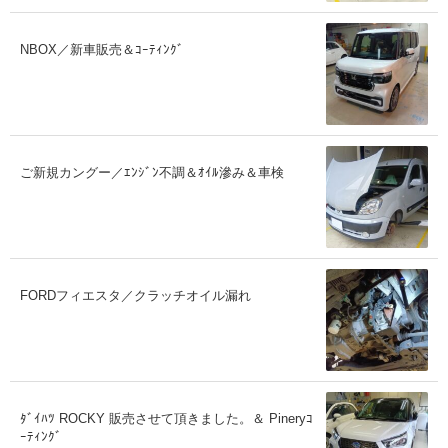
NBOX／新車販売＆ｺｰﾃｨﾝｸﾞ
ご新規カングー／ｴﾝｼﾞﾝ不調＆ｵｲﾙ滲み＆車検
FORDフィエスタ／クラッチオイル漏れ
ﾀﾞｲﾊﾂ ROCKY 販売させて頂きました。＆ Pineryｺ
ｰﾃｨﾝｸﾞ