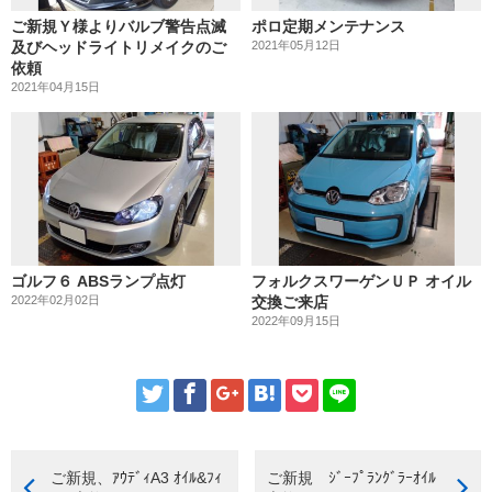
ご新規Ｙ様よりバルブ警告点滅
ポロ定期メンテナンス
及びヘッドライトリメイクのご
2021年05月12日
依頼
2021年04月15日
ゴルフ６ ABSランプ点灯
フォルクスワーゲンＵＰ オイル
2022年02月02日
交換ご来店
2022年09月15日
ご新規、ｱｳﾃﾞｨA3 ｵｲﾙ&ﾌｨ
ご新規 ｼﾞｰﾌﾟﾗﾝｸﾞﾗｰｵｲﾙ