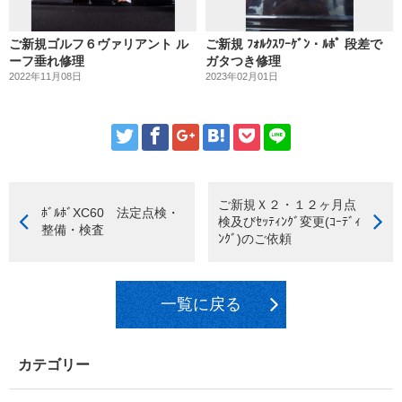
ご新規ゴルフ６ヴァリアント ル
ご新規 ﾌｫﾙｸｽﾜｰｹﾞﾝ・ﾙﾎﾟ 段差で
ーフ垂れ修理
ガタつき修理
2022年11月08日
2023年02月01日
ご新規Ｘ２・１２ヶ月点
ﾎﾞﾙﾎﾞXC60 法定点検・
検及びｾｯﾃｨﾝｸﾞ変更(ｺｰﾃﾞｨ
整備・検査
ﾝｸﾞ)のご依頼
一覧に戻る
カテゴリー