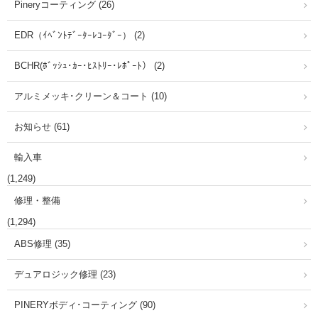
Pineryコーティング (26)
EDR（ｲﾍﾞﾝﾄﾃﾞｰﾀｰﾚｺｰﾀﾞｰ） (2)
BCHR(ﾎﾞｯｼｭ･ｶｰ･ﾋｽﾄﾘｰ･ﾚﾎﾟｰﾄ） (2)
アルミメッキ･クリーン＆コート (10)
お知らせ (61)
輸入車
(1,249)
修理・整備
(1,294)
ABS修理 (35)
デュアロジック修理 (23)
PINERYボディ･コーティング (90)