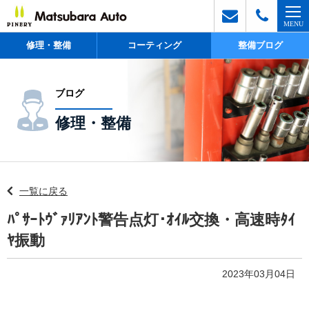
修理・整備
コーティング
整備ブログ
ブログ
修理・整備
一覧に戻る
ﾊﾟｻｰﾄｳﾞｧﾘｱﾝﾄ警告点灯･ｵｲﾙ交換・高速時ﾀｲ
ﾔ振動
2023年03月04日