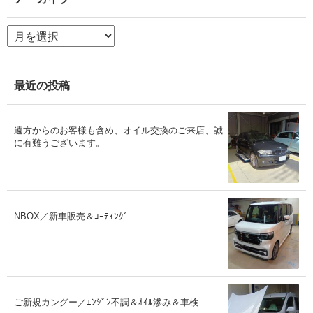
ア
ー
カ
イ
ブ
最近の投稿
遠方からのお客様も含め、オイル交換のご来店、誠
に有難うございます。
NBOX／新車販売＆ｺｰﾃｨﾝｸﾞ
ご新規カングー／ｴﾝｼﾞﾝ不調＆ｵｲﾙ滲み＆車検