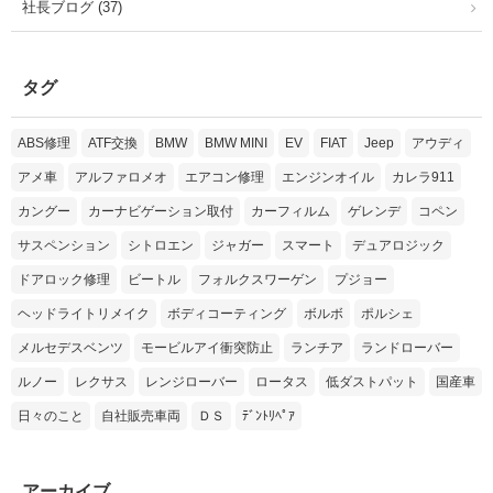
社長ブログ (37)
タグ
ABS修理
ATF交換
BMW
BMW MINI
EV
FIAT
Jeep
アウディ
アメ車
アルファロメオ
エアコン修理
エンジンオイル
カレラ911
カングー
カーナビゲーション取付
カーフィルム
ゲレンデ
コペン
サスペンション
シトロエン
ジャガー
スマート
デュアロジック
ドアロック修理
ビートル
フォルクスワーゲン
プジョー
ヘッドライトリメイク
ボディコーティング
ボルボ
ポルシェ
メルセデスベンツ
モービルアイ衝突防止
ランチア
ランドローバー
ルノー
レクサス
レンジローバー
ロータス
低ダストパット
国産車
日々のこと
自社販売車両
ＤＳ
ﾃﾞﾝﾄﾘﾍﾟｱ
アーカイブ