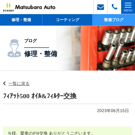
修理・整備
コーティング
整備ブログ
ブログ
修理・整備
一覧に戻る
ﾌｨｱｯﾄ500 ｵｲﾙ&ﾌｨﾙﾀｰ交換
2023年06月15日
Ｎ様、愛車のｵｲﾙ交換 ありがとうございます。