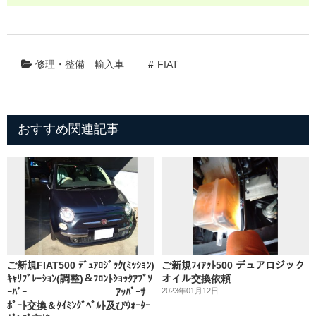
修理・整備
輸入車
FIAT
おすすめ関連記事
ご新規FIAT500 ﾃﾞｭｱﾛｼﾞｯｸ(ﾐｯｼｮﾝ)
ご新規ﾌｨｱｯﾄ500 デュアロジック
ｷｬﾘﾌﾞﾚｰｼｮﾝ(調整)＆ﾌﾛﾝﾄｼｮｯｸｱﾌﾞｿ
オイル交換依頼
ｰﾊﾞｰ ｱｯﾊﾟｰｻ
2023年01月12日
ﾎﾟｰﾄ交換＆ﾀｲﾐﾝｸﾞﾍﾞﾙﾄ及びｳｫｰﾀｰ