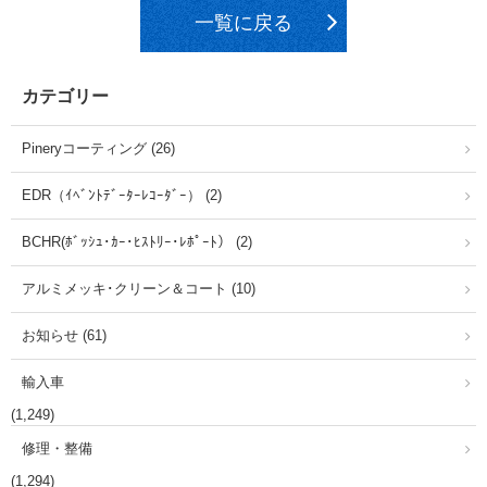
一覧に戻る
カテゴリー
Pineryコーティング (26)
EDR（ｲﾍﾞﾝﾄﾃﾞｰﾀｰﾚｺｰﾀﾞｰ） (2)
BCHR(ﾎﾞｯｼｭ･ｶｰ･ﾋｽﾄﾘｰ･ﾚﾎﾟｰﾄ） (2)
アルミメッキ･クリーン＆コート (10)
お知らせ (61)
輸入車
(1,249)
修理・整備
(1,294)