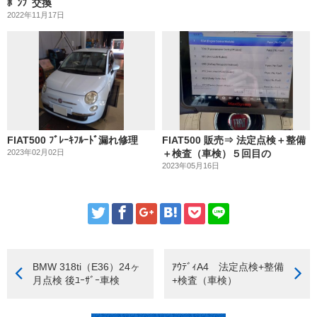
ﾎﾟﾝﾌﾟ交換
2022年11月17日
FIAT500 ﾌﾞﾚｰｷﾌﾙｰﾄﾞ漏れ修理
FIAT500 販売⇒ 法定点検＋整備
2023年02月02日
＋検査（車検）５回目の
2023年05月16日
BMW 318ti（E36）24ヶ
ｱｳﾃﾞｨA4 法定点検+整備
月点検 後ﾕｰｻﾞｰ車検
+検査（車検）