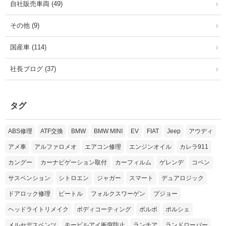
自社販売車両 (49)
その他 (9)
国産車 (114)
社長ブログ (37)
タグ
ABS修理
ATF交換
BMW
BMW MINI
EV
FIAT
Jeep
アウディ
アメ車
アルファロメオ
エアコン修理
エンジンオイル
カレラ911
カングー
カーナビゲーション取付
カーフィルム
ゲレンデ
コペン
サスペンション
シトロエン
ジャガー
スマート
デュアロジック
ドアロック修理
ビートル
フォルクスワーゲン
プジョー
ヘッドライトリメイク
ボディコーティング
ボルボ
ポルシェ
メルセデスベンツ
モービルアイ衝突防止
ランチア
ランドローバー