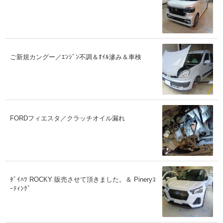
ご新規カングー／ｴﾝｼﾞﾝ不調＆ｵｲﾙ滲み＆車検
FORDフィエスタ／クラッチオイル漏れ
ﾀﾞｲﾊﾂ ROCKY 販売させて頂きました。＆ Pineryｺ
ｰﾃｨﾝｸﾞ