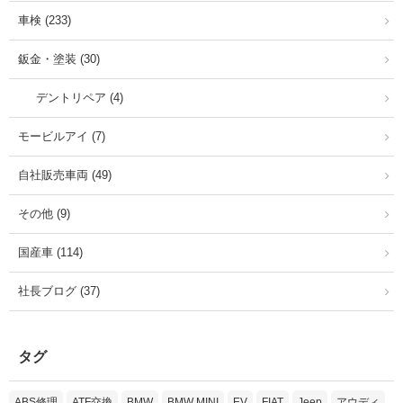
車検 (233)
鈑金・塗装 (30)
デントリペア (4)
モービルアイ (7)
自社販売車両 (49)
その他 (9)
国産車 (114)
社長ブログ (37)
タグ
ABS修理
ATF交換
BMW
BMW MINI
EV
FIAT
Jeep
アウディ