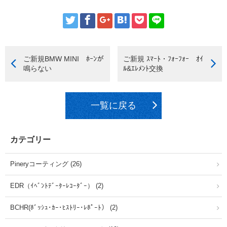
ご新規BMW MINI ﾎｰﾝが
ご新規 ｽﾏｰﾄ・ﾌｫｰﾌｫｰ ｵｲ
鳴らない
ﾙ&ｴﾚﾒﾝﾄ交換
一覧に戻る
カテゴリー
Pineryコーティング (26)
EDR（ｲﾍﾞﾝﾄﾃﾞｰﾀｰﾚｺｰﾀﾞｰ） (2)
BCHR(ﾎﾞｯｼｭ･ｶｰ･ﾋｽﾄﾘｰ･ﾚﾎﾟｰﾄ） (2)