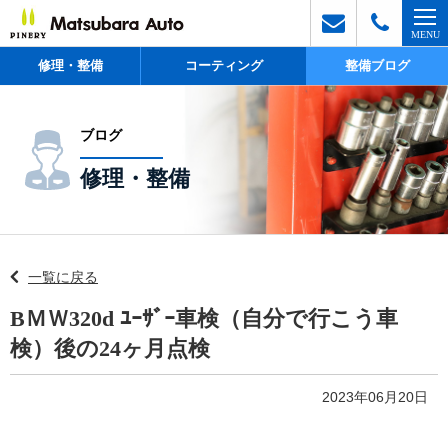
修理・整備
コーティング
整備ブログ
ブログ
修理・整備
一覧に戻る
BＭＷ320d ﾕｰｻﾞｰ車検（自分で行こう車
検）後の24ヶ月点検
2023年06月20日