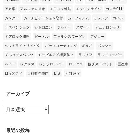
アメ車
アルファロメオ
エアコン修理
エンジンオイル
カレラ911
カングー
カーナビゲーション取付
カーフィルム
ゲレンデ
コペン
サスペンション
シトロエン
ジャガー
スマート
デュアロジック
ドアロック修理
ビートル
フォルクスワーゲン
プジョー
ヘッドライトリメイク
ボディコーティング
ボルボ
ポルシェ
メルセデスベンツ
モービルアイ衝突防止
ランチア
ランドローバー
ルノー
レクサス
レンジローバー
ロータス
低ダストパット
国産車
日々のこと
自社販売車両
ＤＳ
ﾃﾞﾝﾄﾘﾍﾟｱ
アーカイブ
ア
ー
カ
イ
ブ
最近の投稿