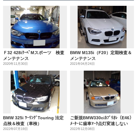
Ｆ32 428iｸｰﾍﾟMスポーツ 検査
BMW M135i（F20）定期検査＆
メンテナンス
メンテナンス
2020年11月30日
2021年04月24日
BMW 325i ﾂｰﾘﾝｸﾞTouring 法定
ご新規BMW330ciｶﾌﾞﾘｵﾚ（E46）
点検＆検査（車検）
ﾒｰﾀｰに歯車ﾏｰｸ点灯変速しない
2022年07月19日
2022年12月08日