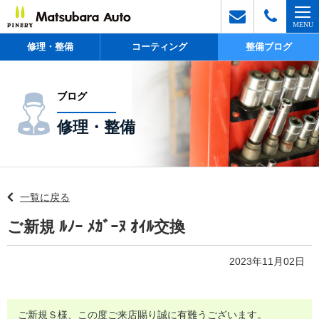
修理・整備
コーティング
整備ブログ
ブログ
修理・整備
一覧に戻る
ご新規 ﾙﾉｰ ﾒｶﾞｰﾇ ｵｲﾙ交換
2023年11月02日
ご新規Ｓ様、この度ご来店賜り誠に有難うございます。