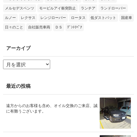
メルセデスベンツ
モービルアイ衝突防止
ランチア
ランドローバー
ルノー
レクサス
レンジローバー
ロータス
低ダストパット
国産車
日々のこと
自社販売車両
ＤＳ
ﾃﾞﾝﾄﾘﾍﾟｱ
アーカイブ
ア
ー
カ
イ
ブ
最近の投稿
遠方からのお客様も含め、オイル交換のご来店、誠
に有難うございます。