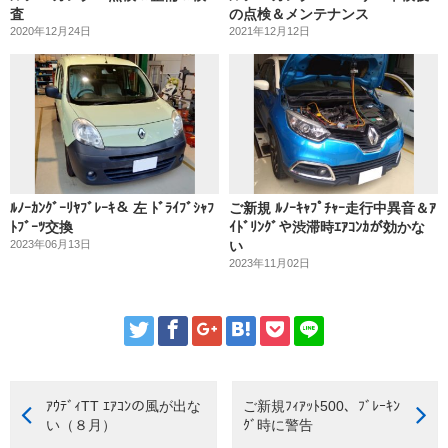
査
の点検＆メンテナンス
2020年12月24日
2021年12月12日
ﾙﾉｰｶﾝｸﾞｰﾘﾔﾌﾞﾚｰｷ＆ 左 ﾄﾞﾗｲﾌﾞｼｬﾌ
ご新規 ﾙﾉｰｷｬﾌﾟﾁｬｰ走行中異音＆ｱ
ﾄﾌﾞｰﾂ交換
ｲﾄﾞﾘﾝｸﾞや渋滞時ｴｱｺﾝｶが効かな
2023年06月13日
い
2023年11月02日
ｱｳﾃﾞｨTT ｴｱｺﾝの風が出な
ご新規ﾌｨｱｯﾄ500、ﾌﾞﾚｰｷﾝ
い（８月）
ｸﾞ時に警告