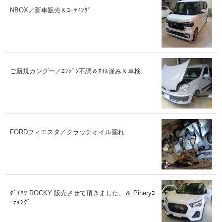
NBOX／新車販売＆ｺｰﾃｨﾝｸﾞ
ご新規カングー／ｴﾝｼﾞﾝ不調＆ｵｲﾙ滲み＆車検
FORDフィエスタ／クラッチオイル漏れ
ﾀﾞｲﾊﾂ ROCKY 販売させて頂きました。＆ Pineryｺ
ｰﾃｨﾝｸﾞ