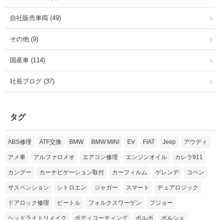
自社販売車両 (49)
その他 (9)
国産車 (114)
社長ブログ (37)
タグ
ABS修理
ATF交換
BMW
BMW MINI
EV
FIAT
Jeep
アウディ
アメ車
アルファロメオ
エアコン修理
エンジンオイル
カレラ911
カングー
カーナビゲーション取付
カーフィルム
ゲレンデ
コペン
サスペンション
シトロエン
ジャガー
スマート
デュアロジック
ドアロック修理
ビートル
フォルクスワーゲン
プジョー
ヘッドライトリメイク
ボディコーティング
ボルボ
ポルシェ