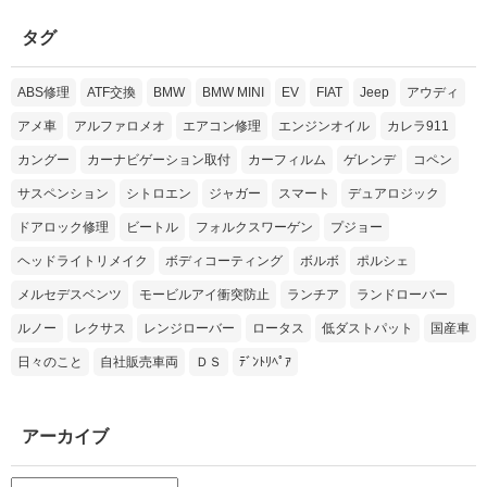
タグ
ABS修理
ATF交換
BMW
BMW MINI
EV
FIAT
Jeep
アウディ
アメ車
アルファロメオ
エアコン修理
エンジンオイル
カレラ911
カングー
カーナビゲーション取付
カーフィルム
ゲレンデ
コペン
サスペンション
シトロエン
ジャガー
スマート
デュアロジック
ドアロック修理
ビートル
フォルクスワーゲン
プジョー
ヘッドライトリメイク
ボディコーティング
ボルボ
ポルシェ
メルセデスベンツ
モービルアイ衝突防止
ランチア
ランドローバー
ルノー
レクサス
レンジローバー
ロータス
低ダストパット
国産車
日々のこと
自社販売車両
ＤＳ
ﾃﾞﾝﾄﾘﾍﾟｱ
アーカイブ
ア