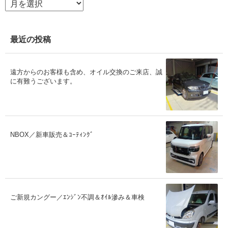
ー
カ
イ
ブ
最近の投稿
遠方からのお客様も含め、オイル交換のご来店、誠
に有難うございます。
NBOX／新車販売＆ｺｰﾃｨﾝｸﾞ
ご新規カングー／ｴﾝｼﾞﾝ不調＆ｵｲﾙ滲み＆車検