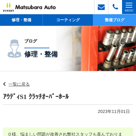
修理・整備
コーティング
整備ブログ
ブログ
修理・整備
一覧に戻る
ｱｳﾃﾞｨS1 ｸﾗｯﾁｵｰﾊﾞｰﾎｰﾙ
2023年11月01日
Ｏ様、悩ましい問題が改善され弊社スタッフも喜んでおりま