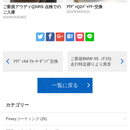
ご新規アウディQ3/RS 点検での
ｱｳﾃﾞｨQ2ﾊﾞｯﾃﾘｰ交換
ご入庫
2022年09月01日
2022年04月08日
ご新規BMW X5（F15)
ｱｳﾃﾞｨA4 ｳｫｰﾀｰﾎﾟﾝﾌﾟ交換
走行時足廻りより異音
一覧に戻る
カテゴリー
Pineryコーティング (26)