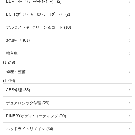
EDR（ｲﾍﾞﾝﾄﾃﾞｰﾀｰﾚｺｰﾀﾞｰ） (2)
BCHR(ﾎﾞｯｼｭ･ｶｰ･ﾋｽﾄﾘｰ･ﾚﾎﾟｰﾄ） (2)
アルミメッキ･クリーン＆コート (10)
お知らせ (61)
輸入車
(1,249)
修理・整備
(1,294)
ABS修理 (35)
デュアロジック修理 (23)
PINERYボディ･コーティング (90)
ヘッドライトリメイク (34)