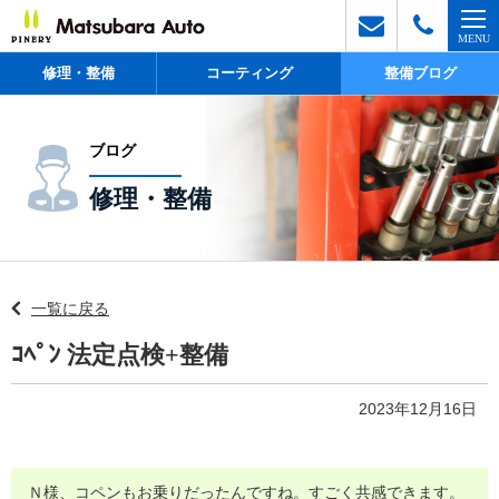
修理・整備
コーティング
整備ブログ
ブログ
修理・整備
一覧に戻る
ｺﾍﾟﾝ 法定点検+整備
2023年12月16日
Ｎ様、コペンもお乗りだったんですね。すごく共感できます。