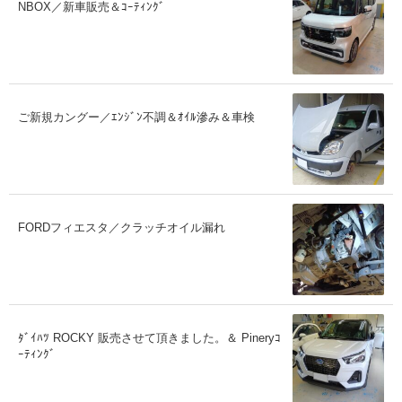
NBOX／新車販売＆ｺｰﾃｨﾝｸﾞ
ご新規カングー／ｴﾝｼﾞﾝ不調＆ｵｲﾙ滲み＆車検
FORDフィエスタ／クラッチオイル漏れ
ﾀﾞｲﾊﾂ ROCKY 販売させて頂きました。＆ Pineryｺ
ｰﾃｨﾝｸﾞ