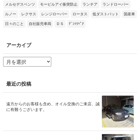
メルセデスベンツ
モービルアイ衝突防止
ランチア
ランドローバー
ルノー
レクサス
レンジローバー
ロータス
低ダストパット
国産車
日々のこと
自社販売車両
ＤＳ
ﾃﾞﾝﾄﾘﾍﾟｱ
アーカイブ
ア
ー
カ
イ
ブ
最近の投稿
遠方からのお客様も含め、オイル交換のご来店、誠
に有難うございます。