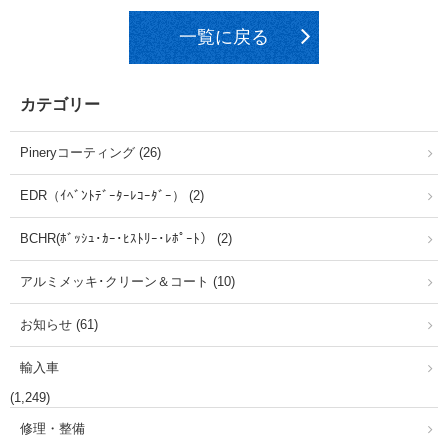
一覧に戻る
カテゴリー
Pineryコーティング (26)
EDR（ｲﾍﾞﾝﾄﾃﾞｰﾀｰﾚｺｰﾀﾞｰ） (2)
BCHR(ﾎﾞｯｼｭ･ｶｰ･ﾋｽﾄﾘｰ･ﾚﾎﾟｰﾄ） (2)
アルミメッキ･クリーン＆コート (10)
お知らせ (61)
輸入車
(1,249)
修理・整備