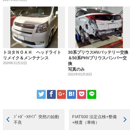
トヨタＮＯＡＨ ヘッドライト
30系プリウスHVバッテリー交換
リメイク＆メンテナンス
＆50系PHVプリウスバンパー交
2020年11月12日
換
写真のみ
2021年01月16日
ｼﾞｬｶﾞｰXﾀｲﾌﾟ 突然の始動
FIAT500 法定点検+整備
不良
+検査（車検）