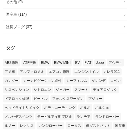
その他 (9)
国産車 (114)
社長ブログ (37)
タグ
ABS修理
ATF交換
BMW
BMW MINI
EV
FIAT
Jeep
アウディ
アメ車
アルファロメオ
エアコン修理
エンジンオイル
カレラ911
カングー
カーナビゲーション取付
カーフィルム
ゲレンデ
コペン
サスペンション
シトロエン
ジャガー
スマート
デュアロジック
ドアロック修理
ビートル
フォルクスワーゲン
プジョー
ヘッドライトリメイク
ボディコーティング
ボルボ
ポルシェ
メルセデスベンツ
モービルアイ衝突防止
ランチア
ランドローバー
ルノー
レクサス
レンジローバー
ロータス
低ダストパット
国産車