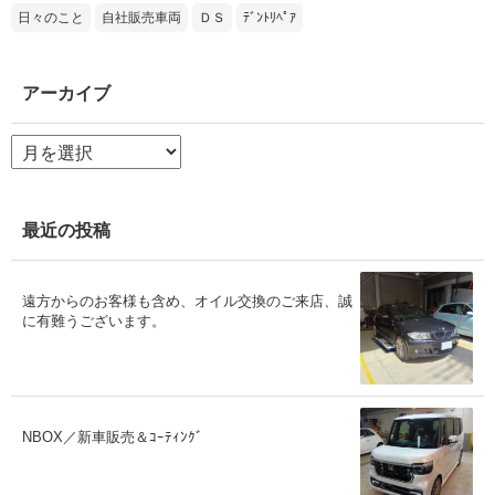
日々のこと
自社販売車両
ＤＳ
ﾃﾞﾝﾄﾘﾍﾟｱ
アーカイブ
ア
ー
カ
イ
ブ
最近の投稿
遠方からのお客様も含め、オイル交換のご来店、誠
に有難うございます。
NBOX／新車販売＆ｺｰﾃｨﾝｸﾞ