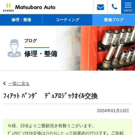
修理・整備
コーティング
整備ブログ
ブログ
修理・整備
一覧に戻る
ﾌｨｱｯﾄ ﾊﾟﾝﾀﾞ ﾃﾞｭｱﾛｼﾞｯｸｵｲﾙ交換
2024年01月13日
Ｎ様、日頃よりご愛顧頂き有難うございます。
ﾃﾞｭｱﾛｼﾞｯｸｵｲﾙ交換はﾌｨｱｯﾄにとって効果的ﾒﾝﾃﾅﾝｽです。ご依頼