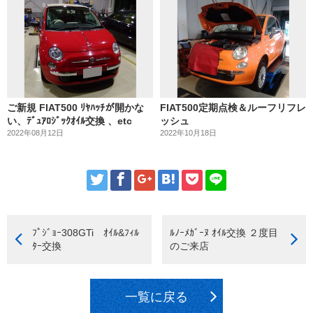
ご新規 FIAT500 ﾘﾔﾊｯﾁが開かな
FIAT500定期点検＆ルーフリフレ
い、ﾃﾞｭｱﾛｼﾞｯｸｵｲﾙ交換 、etc
ッシュ
2022年08月12日
2022年10月18日
ﾌﾟｼﾞｮｰ308GTi ｵｲﾙ&ﾌｨﾙ
ﾙﾉｰﾒｶﾞｰﾇ ｵｲﾙ交換 ２度目
ﾀｰ交換
のご来店
一覧に戻る