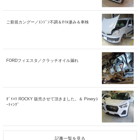
ご新規カングー／ｴﾝｼﾞﾝ不調＆ｵｲﾙ滲み＆車検
FORDフィエスタ／クラッチオイル漏れ
ﾀﾞｲﾊﾂ ROCKY 販売させて頂きました。＆ Pineryｺ
ｰﾃｨﾝｸﾞ
記事一覧を見る