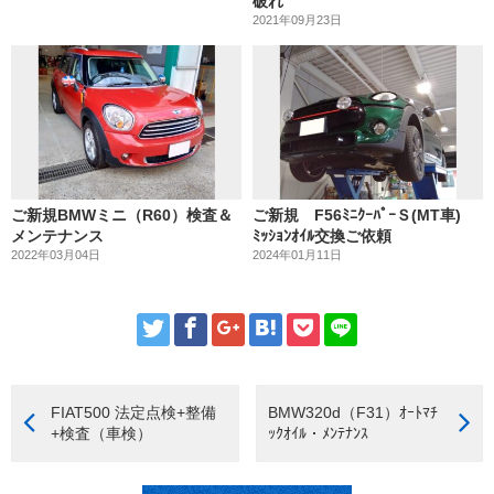
破れ
2021年09月23日
ご新規BMWミニ（R60）検査＆
ご新規 F56ﾐﾆｸｰﾊﾟｰＳ(MT車)
メンテナンス
ﾐｯｼｮﾝｵｲﾙ交換ご依頼
2022年03月04日
2024年01月11日
FIAT500 法定点検+整備
BMW320d（F31）ｵｰﾄﾏﾁ
+検査（車検）
ｯｸｵｲﾙ・ﾒﾝﾃﾅﾝｽ