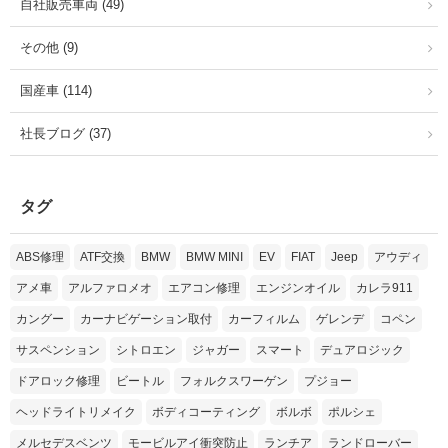
自社販売車両 (49)
その他 (9)
国産車 (114)
社長ブログ (37)
タグ
ABS修理
ATF交換
BMW
BMW MINI
EV
FIAT
Jeep
アウディ
アメ車
アルファロメオ
エアコン修理
エンジンオイル
カレラ911
カングー
カーナビゲーション取付
カーフィルム
ゲレンデ
コペン
サスペンション
シトロエン
ジャガー
スマート
デュアロジック
ドアロック修理
ビートル
フォルクスワーゲン
プジョー
ヘッドライトリメイク
ボディコーティング
ボルボ
ポルシェ
メルセデスベンツ
モービルアイ衝突防止
ランチア
ランドローバー