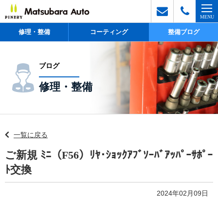
修理・整備
コーティング
整備ブログ
ブログ
修理・整備
一覧に戻る
ご新規 ﾐﾆ（F56）ﾘﾔ･ｼｮｯｸｱﾌﾞｿｰﾊﾞｱｯﾊﾟｰｻﾎﾟｰ
ﾄ交換
2024年02月09日