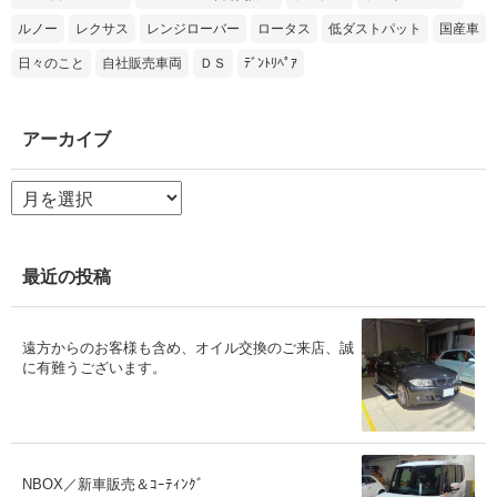
ルノー
レクサス
レンジローバー
ロータス
低ダストパット
国産車
日々のこと
自社販売車両
ＤＳ
ﾃﾞﾝﾄﾘﾍﾟｱ
アーカイブ
ア
ー
カ
イ
ブ
最近の投稿
遠方からのお客様も含め、オイル交換のご来店、誠
に有難うございます。
NBOX／新車販売＆ｺｰﾃｨﾝｸﾞ