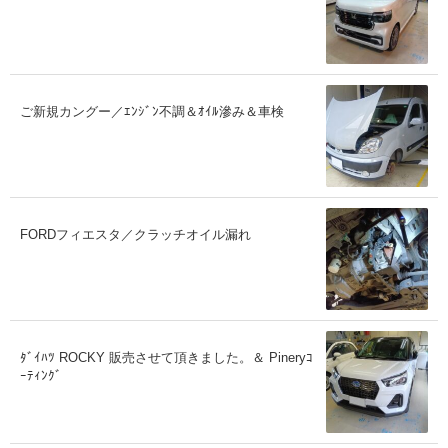
ご新規カングー／ｴﾝｼﾞﾝ不調＆ｵｲﾙ滲み＆車検
FORDフィエスタ／クラッチオイル漏れ
ﾀﾞｲﾊﾂ ROCKY 販売させて頂きました。＆ Pineryｺ
ｰﾃｨﾝｸﾞ