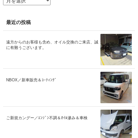
ー
カ
イ
ブ
最近の投稿
遠方からのお客様も含め、オイル交換のご来店、誠
に有難うございます。
NBOX／新車販売＆ｺｰﾃｨﾝｸﾞ
ご新規カングー／ｴﾝｼﾞﾝ不調＆ｵｲﾙ滲み＆車検