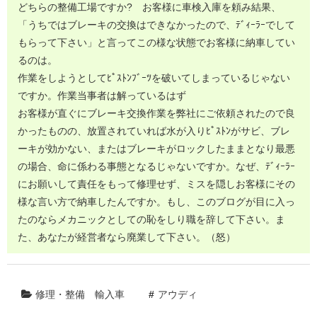
どちらの整備工場ですか? お客様に車検入庫を頼み結果、
「うちではブレーキの交換はできなかったので、ﾃﾞｨｰﾗｰでして
もらって下さい」と言ってこの様な状態でお客様に納車してい
るのは。
作業をしようとしてﾋﾟｽﾄﾝﾌﾞｰﾂを破いてしまっているじゃない
ですか。作業当事者は解っているはず
お客様が直ぐにブレーキ交換作業を弊社にご依頼されたので良
かったものの、放置されていれば水が入りﾋﾟｽﾄﾝがサビ、ブレ
ーキが効かない、またはブレーキがロックしたままとなり最悪
の場合、命に係わる事態となるじゃないですか。なぜ、ﾃﾞｨｰﾗｰ
にお願いして責任をもって修理せず、ミスを隠しお客様にその
様な言い方で納車したんですか。もし、このブログが目に入っ
たのならメカニックとしての恥をしり職を辞して下さい。ま
た、あなたが経営者なら廃業して下さい。（怒）
修理・整備
輸入車
アウディ