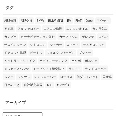
タグ
ABS修理
ATF交換
BMW
BMW MINI
EV
FIAT
Jeep
アウディ
アメ車
アルファロメオ
エアコン修理
エンジンオイル
カレラ911
カングー
カーナビゲーション取付
カーフィルム
ゲレンデ
コペン
サスペンション
シトロエン
ジャガー
スマート
デュアロジック
ドアロック修理
ビートル
フォルクスワーゲン
プジョー
ヘッドライトリメイク
ボディコーティング
ボルボ
ポルシェ
メルセデスベンツ
モービルアイ衝突防止
ランチア
ランドローバー
ルノー
レクサス
レンジローバー
ロータス
低ダストパット
国産車
日々のこと
自社販売車両
ＤＳ
ﾃﾞﾝﾄﾘﾍﾟｱ
アーカイブ
ア