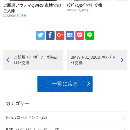
ご新規アウディQ3/RS 点検での
ｱｳﾃﾞｨQ2ﾊﾞｯﾃﾘｰ交換
ご入庫
2022年09月01日
2022年04月08日
ご新規 ﾙﾉｰﾒｶﾞｰﾇ ｵｲﾙ&ﾌ
BMW(F31)320d ﾌﾛﾝﾄﾌﾞﾚ
ｨﾙﾀｰ交換
ｰｷ交換
一覧に戻る
カテゴリー
Pineryコーティング (26)
EDR（ｲﾍﾞﾝﾄﾃﾞｰﾀｰﾚｺｰﾀﾞｰ） (2)