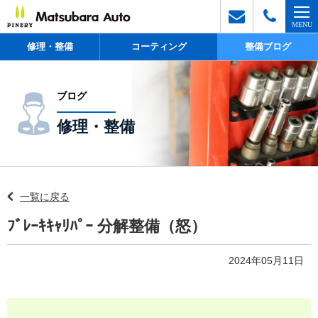
修理・整備
コーティング
整備ブログ
ブログ
修理・整備
一覧に戻る
ﾌﾞﾚｰｷｷｬﾘﾊﾟｰ 分解整備（怒）
2024年05月11日