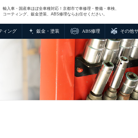
輸入車・国産車ほぼ全車種対応！京都市で車修理・整備・車検、
コーティング、鈑金塗装、ABS修理ならお任せください。
ティング
鈑金・塗装
ABS修理
その他