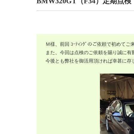
BMW320GT（F34）定期点検
Ｍ様、前回 ｺｰﾃｨﾝｸﾞのご依頼で初め
また、今回は点検のご依頼を賜り誠に有
今後とも弊社を御活用頂ければ幸甚に存じま