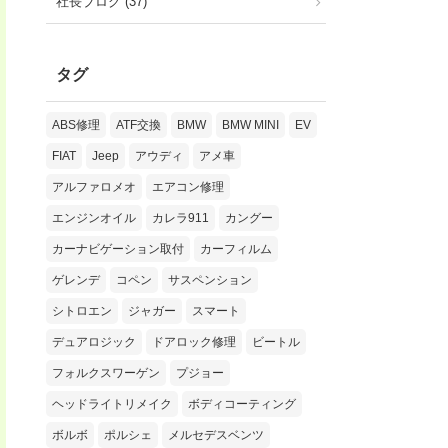
社長ブログ (37)
タグ
ABS修理
ATF交換
BMW
BMW MINI
EV
FIAT
Jeep
アウディ
アメ車
アルファロメオ
エアコン修理
エンジンオイル
カレラ911
カングー
カーナビゲーション取付
カーフィルム
ゲレンデ
コペン
サスペンション
シトロエン
ジャガー
スマート
デュアロジック
ドアロック修理
ビートル
フォルクスワーゲン
プジョー
ヘッドライトリメイク
ボディコーティング
ボルボ
ポルシェ
メルセデスベンツ