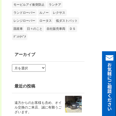
モービルアイ衝突防止
ランチア
ランドローバー
ルノー
レクサス
レンジローバー
ロータス
低ダストパット
国産車
日々のこと
自社販売車両
ＤＳ
ﾃﾞﾝﾄﾘﾍﾟｱ
アーカイブ
ア
ー
カ
イ
ブ
最近の投稿
遠方からのお客様も含め、オイ
ル交換のご来店、誠に有難うご
ざいます。