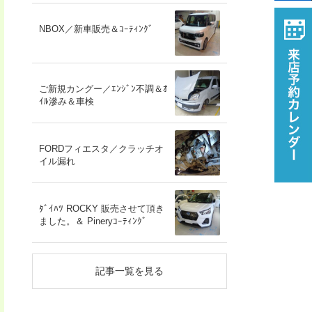
NBOX／新車販売＆ｺｰﾃｨﾝｸﾞ
ご新規カングー／ｴﾝｼﾞﾝ不調＆ｵ
ｲﾙ滲み＆車検
FORDフィエスタ／クラッチオ
イル漏れ
ﾀﾞｲﾊﾂ ROCKY 販売させて頂き
ました。＆ Pineryｺｰﾃｨﾝｸﾞ
記事一覧を見る