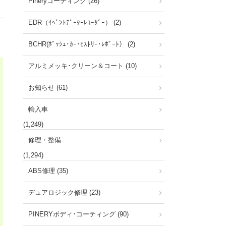
Pineryコーティング (26)
EDR（ｲﾍﾞﾝﾄﾃﾞｰﾀｰﾚｺｰﾀﾞｰ） (2)
BCHR(ﾎﾞｯｼｭ･ｶｰ･ﾋｽﾄﾘｰ･ﾚﾎﾟｰﾄ） (2)
アルミメッキ･クリーン＆コート (10)
お知らせ (61)
輸入車
(1,249)
修理・整備
(1,294)
ABS修理 (35)
デュアロジック修理 (23)
PINERYボディ･コーティング (90)