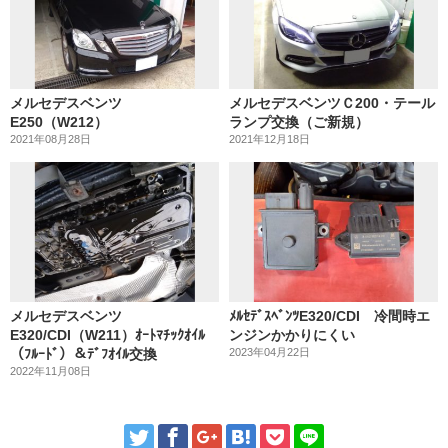
メルセデスベンツ
メルセデスベンツＣ200・テール
E250（W212）
ランプ交換（ご新規）
2021年08月28日
2021年12月18日
メルセデスベンツ
ﾒﾙｾﾃﾞｽﾍﾞﾝﾂE320/CDI 冷間時エ
E320/CDI（W211）ｵｰﾄﾏﾁｯｸｵｲﾙ
ンジンかかりにくい
（ﾌﾙｰﾄﾞ）＆ﾃﾞﾌｵｲﾙ交換
2023年04月22日
2022年11月08日