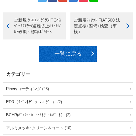
ご新規 ｼﾄﾛｴﾝ･ｸﾞﾗﾝﾄﾞC4ｽ
ご新規ﾌｨｱｯﾄ FIAT500 法
ﾍﾟｰｽﾂｱﾗｰ/盗難防止ﾎｲｰﾙﾎﾞ
定点検+整備+検査（車
ﾙﾄ破損～標準ﾎﾞﾙﾄへ
検）
一覧に戻る
カテゴリー
Pineryコーティング (26)
EDR（ｲﾍﾞﾝﾄﾃﾞｰﾀｰﾚｺｰﾀﾞｰ） (2)
BCHR(ﾎﾞｯｼｭ･ｶｰ･ﾋｽﾄﾘｰ･ﾚﾎﾟｰﾄ） (2)
アルミメッキ･クリーン＆コート (10)