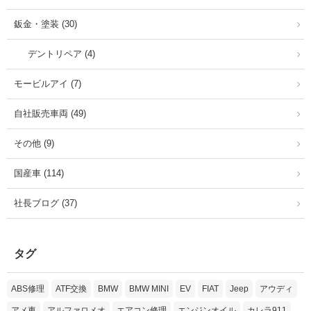
鈑金・塗装 (30)
デントリペア (4)
モービルアイ (7)
自社販売車両 (49)
その他 (9)
国産車 (114)
社長ブログ (37)
タグ
ABS修理
ATF交換
BMW
BMW MINI
EV
FIAT
Jeep
アウディ
アメ車
アルファロメオ
エアコン修理
エンジンオイル
カレラ911