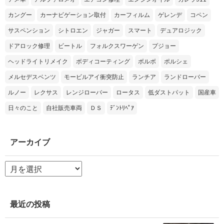
カングー
カーナビゲーション取付
カーフィルム
ゲレンデ
コペン
サスペンション
シトロエン
ジャガー
スマート
デュアロジック
ドアロック修理
ビートル
フォルクスワーゲン
プジョー
ヘッドライトリメイク
ボディコーティング
ボルボ
ポルシェ
メルセデスベンツ
モービルアイ衝突防止
ランチア
ランドローバー
ルノー
レクサス
レンジローバー
ロータス
低ダストパット
国産車
日々のこと
自社販売車両
ＤＳ
ﾃﾞﾝﾄﾘﾍﾟｱ
アーカイブ
ア
ー
カ
イ
ブ
最近の投稿