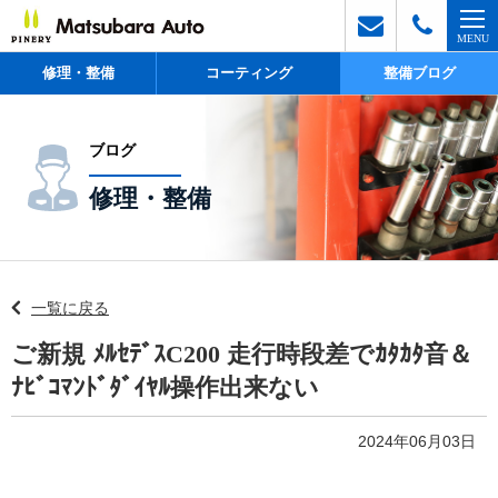
修理・整備
コーティング
整備ブログ
ブログ
修理・整備
一覧に戻る
ご新規 ﾒﾙｾﾃﾞｽC200 走行時段差でｶﾀｶﾀ音＆
ﾅﾋﾞｺﾏﾝﾄﾞﾀﾞｲﾔﾙ操作出来ない
2024年06月03日