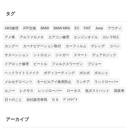
タグ
ABS修理
ATF交換
BMW
BMW MINI
EV
FIAT
Jeep
アウディ
アメ車
アルファロメオ
エアコン修理
エンジンオイル
カレラ911
カングー
カーナビゲーション取付
カーフィルム
ゲレンデ
コペン
サスペンション
シトロエン
ジャガー
スマート
デュアロジック
ドアロック修理
ビートル
フォルクスワーゲン
プジョー
ヘッドライトリメイク
ボディコーティング
ボルボ
ポルシェ
メルセデスベンツ
モービルアイ衝突防止
ランチア
ランドローバー
ルノー
レクサス
レンジローバー
ロータス
低ダストパット
国産車
日々のこと
自社販売車両
ＤＳ
ﾃﾞﾝﾄﾘﾍﾟｱ
アーカイブ