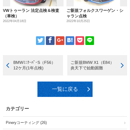
VWトゥーラン 法定点検＆検査
ご新規フォルクスワーゲン・シ
（車検）
ャラン点検
2022年04月18日
2022年10月25日
BMWﾐﾆｸｰﾊﾟｰS（F56）
ご新規BMW X1（E84）
12ケ月(1年点検)
炎天下で始動困難
一覧に戻る
カテゴリー
Pineryコーティング (26)