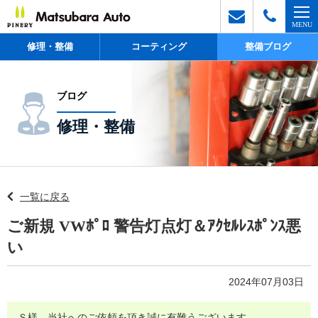
修理・整備
コーティング
整備ブログ
ブログ
修理・整備
一覧に戻る
ご新規 VWﾎﾟﾛ 警告灯点灯＆ｱｸｾﾙﾚｽﾎﾟﾝｽ悪
い
2024年07月03日
Ｓ様、当社へのご依頼を頂き誠に有難うございます。