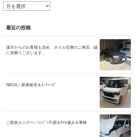
ア
ー
カ
イ
ブ
最近の投稿
遠方からのお客様も含め、オイル交換のご来店、誠
に有難うございます。
NBOX／新車販売＆ｺｰﾃｨﾝｸﾞ
ご新規カングー／ｴﾝｼﾞﾝ不調＆ｵｲﾙ滲み＆車検