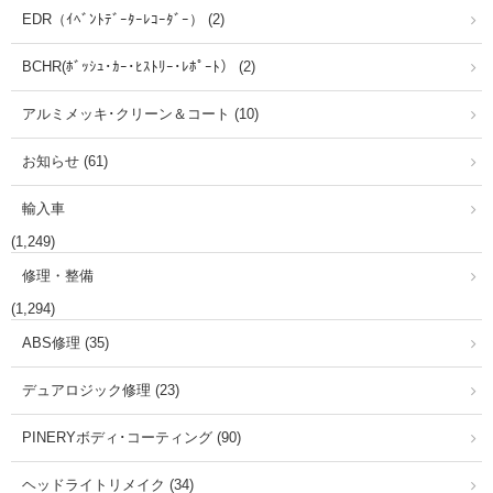
EDR（ｲﾍﾞﾝﾄﾃﾞｰﾀｰﾚｺｰﾀﾞｰ） (2)
BCHR(ﾎﾞｯｼｭ･ｶｰ･ﾋｽﾄﾘｰ･ﾚﾎﾟｰﾄ） (2)
アルミメッキ･クリーン＆コート (10)
お知らせ (61)
輸入車
(1,249)
修理・整備
(1,294)
ABS修理 (35)
デュアロジック修理 (23)
PINERYボディ･コーティング (90)
ヘッドライトリメイク (34)