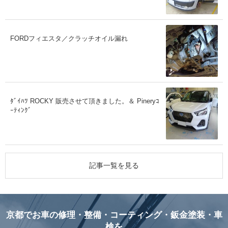
FORDフィエスタ／クラッチオイル漏れ
ﾀﾞｲﾊﾂ ROCKY 販売させて頂きました。＆ Pineryｺ
ｰﾃｨﾝｸﾞ
記事一覧を見る
京都でお車の修理・整備・コーティング・鈑金塗装・車
検を