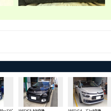
ﾘｰ･ｴﾝｼﾞ
ｼﾄﾛｴﾝC3 ｵｲﾙ交換
ｼﾄﾛｴﾝＣ4 ﾌﾞﾚｰｷ交換