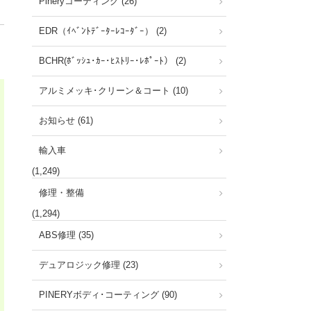
Pineryコーティング (26)
EDR（ｲﾍﾞﾝﾄﾃﾞｰﾀｰﾚｺｰﾀﾞｰ） (2)
BCHR(ﾎﾞｯｼｭ･ｶｰ･ﾋｽﾄﾘｰ･ﾚﾎﾟｰﾄ） (2)
アルミメッキ･クリーン＆コート (10)
お知らせ (61)
輸入車
(1,249)
修理・整備
(1,294)
ABS修理 (35)
デュアロジック修理 (23)
PINERYボディ･コーティング (90)