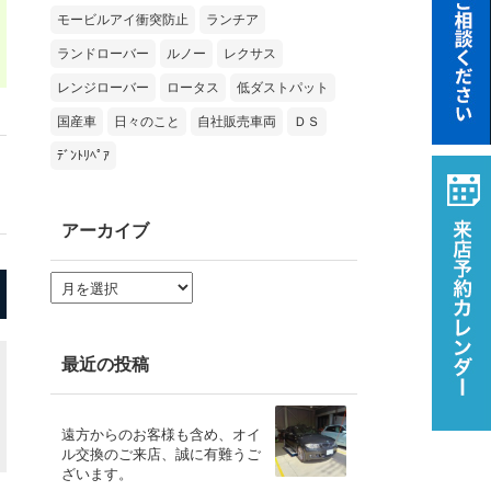
モービルアイ衝突防止
ランチア
ランドローバー
ルノー
レクサス
レンジローバー
ロータス
低ダストパット
国産車
日々のこと
自社販売車両
ＤＳ
ﾃﾞﾝﾄﾘﾍﾟｱ
アーカイブ
ア
ー
カ
イ
ブ
最近の投稿
遠方からのお客様も含め、オイ
ル交換のご来店、誠に有難うご
ざいます。