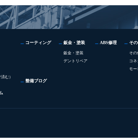
コーティング
鈑金・塗装
ABS修理
その
鈑金・塗装
その
デントリペア
コネ
モー
で済む）
整備ブログ
ム