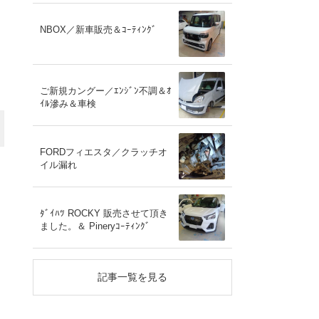
NBOX／新車販売＆ｺｰﾃｨﾝｸﾞ
ご新規カングー／ｴﾝｼﾞﾝ不調＆ｵ
ｲﾙ滲み＆車検
FORDフィエスタ／クラッチオ
イル漏れ
ﾀﾞｲﾊﾂ ROCKY 販売させて頂き
ました。＆ Pineryｺｰﾃｨﾝｸﾞ
記事一覧を見る