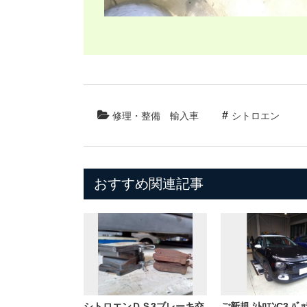
修理・整備
輸入車
シトロエン
おすすめ関連記事
シトロエンＤＳ3ブレーキ交
ご新規 ｼﾄﾛｴﾝC3 ﾊﾞｯﾃ