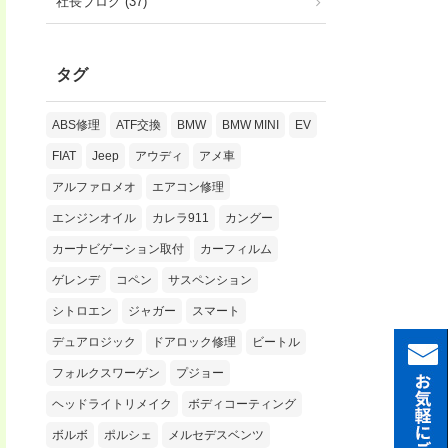
社長ブログ (37)
タグ
ABS修理
ATF交換
BMW
BMW MINI
EV
FIAT
Jeep
アウディ
アメ車
アルファロメオ
エアコン修理
エンジンオイル
カレラ911
カングー
カーナビゲーション取付
カーフィルム
ゲレンデ
コペン
サスペンション
シトロエン
ジャガー
スマート
デュアロジック
ドアロック修理
ビートル
フォルクスワーゲン
プジョー
ヘッドライトリメイク
ボディコーティング
ボルボ
ポルシェ
メルセデスベンツ