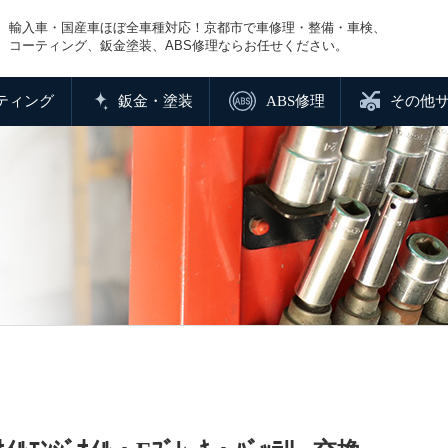
輸入車・国産車ほぼ全車種対応！京都市で車修理・整備・車検、
コーティング、鈑金塗装、ABS修理ならお任せください。
ティング
鈑金・塗装
ABS修理
その他