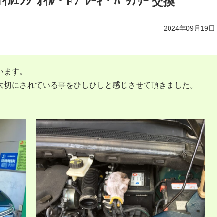
ｵｲﾙｴﾝｼﾞｵｲﾙ・Fﾌﾞﾚｰｷ・ﾊﾞｯﾃﾘｰ 交換
2024年09月19日
います。
大切にされている事をひしひしと感じさせて頂きました。