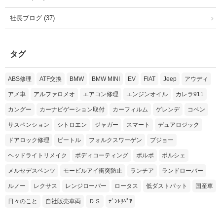
社長ブログ (37)
タグ
ABS修理
ATF交換
BMW
BMW MINI
EV
FIAT
Jeep
アウディ
アメ車
アルファロメオ
エアコン修理
エンジンオイル
カレラ911
カングー
カーナビゲーション取付
カーフィルム
ゲレンデ
コペン
サスペンション
シトロエン
ジャガー
スマート
デュアロジック
ドアロック修理
ビートル
フォルクスワーゲン
プジョー
ヘッドライトリメイク
ボディコーティング
ボルボ
ポルシェ
メルセデスベンツ
モービルアイ衝突防止
ランチア
ランドローバー
ルノー
レクサス
レンジローバー
ロータス
低ダストパット
国産車
日々のこと
自社販売車両
ＤＳ
ﾃﾞﾝﾄﾘﾍﾟｱ