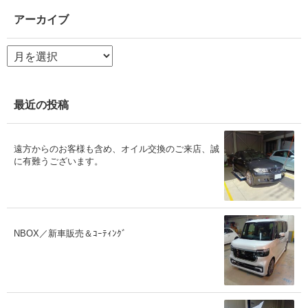
アーカイブ
ア
ー
カ
イ
ブ
最近の投稿
遠方からのお客様も含め、オイル交換のご来店、誠
に有難うございます。
NBOX／新車販売＆ｺｰﾃｨﾝｸﾞ