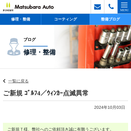
修理・整備
コーティング
整備ブログ
ブログ
修理・整備
一覧に戻る
ご新規 ｺﾞﾙﾌ4／ｳｨﾝｶｰ点滅異常
2024年10月03日
ご新規Ｔ様、弊社へのご依頼頂き誠に有難うございます。