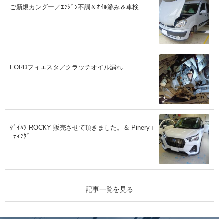
ご新規カングー／ｴﾝｼﾞﾝ不調＆ｵｲﾙ滲み＆車検
FORDフィエスタ／クラッチオイル漏れ
ﾀﾞｲﾊﾂ ROCKY 販売させて頂きました。＆ Pineryｺ
ｰﾃｨﾝｸﾞ
記事一覧を見る