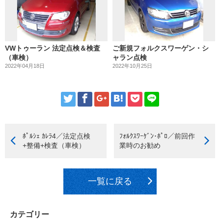
VWトゥーラン 法定点検＆検査
ご新規フォルクスワーゲン・シ
（車検）
ャラン点検
2022年04月18日
2022年10月25日
ﾎﾟﾙｼｪ ｶﾚﾗ4／法定点検
ﾌｫﾙｸｽﾜｰｹﾞﾝ･ﾎﾟﾛ／前回作
+整備+検査（車検）
業時のお勧め
一覧に戻る
カテゴリー