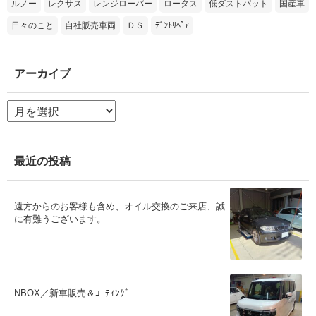
ルノー
レクサス
レンジローバー
ロータス
低ダストパット
国産車
日々のこと
自社販売車両
ＤＳ
ﾃﾞﾝﾄﾘﾍﾟｱ
アーカイブ
ア
ー
カ
イ
ブ
最近の投稿
遠方からのお客様も含め、オイル交換のご来店、誠
に有難うございます。
NBOX／新車販売＆ｺｰﾃｨﾝｸﾞ