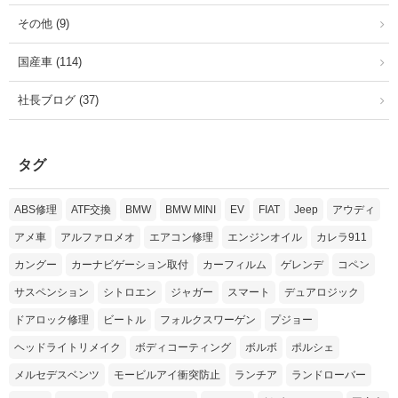
その他 (9)
国産車 (114)
社長ブログ (37)
タグ
ABS修理
ATF交換
BMW
BMW MINI
EV
FIAT
Jeep
アウディ
アメ車
アルファロメオ
エアコン修理
エンジンオイル
カレラ911
カングー
カーナビゲーション取付
カーフィルム
ゲレンデ
コペン
サスペンション
シトロエン
ジャガー
スマート
デュアロジック
ドアロック修理
ビートル
フォルクスワーゲン
プジョー
ヘッドライトリメイク
ボディコーティング
ボルボ
ポルシェ
メルセデスベンツ
モービルアイ衝突防止
ランチア
ランドローバー