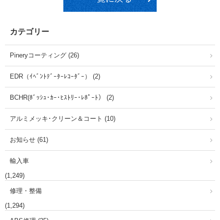
カテゴリー
Pineryコーティング (26)
EDR（ｲﾍﾞﾝﾄﾃﾞｰﾀｰﾚｺｰﾀﾞｰ） (2)
BCHR(ﾎﾞｯｼｭ･ｶｰ･ﾋｽﾄﾘｰ･ﾚﾎﾟｰﾄ） (2)
アルミメッキ･クリーン＆コート (10)
お知らせ (61)
輸入車
(1,249)
修理・整備
(1,294)