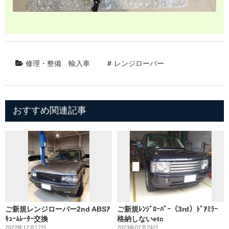
修理・整備
輸入車
レンジローバー
おすすめ関連記事
ご新規レンジローバー2nd ABSｱ
ご新規ﾚﾝｼﾞﾛｰﾊﾞｰ（3rd）ﾄﾞｱﾐﾗｰ
ｷｭｰﾑﾚｰﾀｰ交換
格納しないetc
2022年12月17日
2023年07月24日