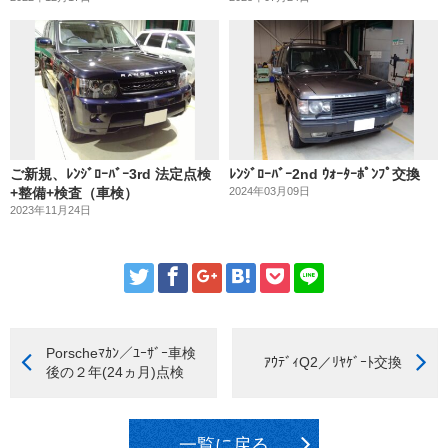
ご新規、ﾚﾝｼﾞﾛｰﾊﾞｰ3rd 法定点検
ﾚﾝｼﾞﾛｰﾊﾞｰ2nd ｳｫｰﾀｰﾎﾟﾝﾌﾟ交換
+整備+検査（車検）
2024年03月09日
2023年11月24日
Porscheﾏｶﾝ／ﾕｰｻﾞｰ車検
ｱｳﾃﾞｨQ2／ﾘﾔｹﾞｰﾄ交換
後の２年(24ヵ月)点検
一覧に戻る