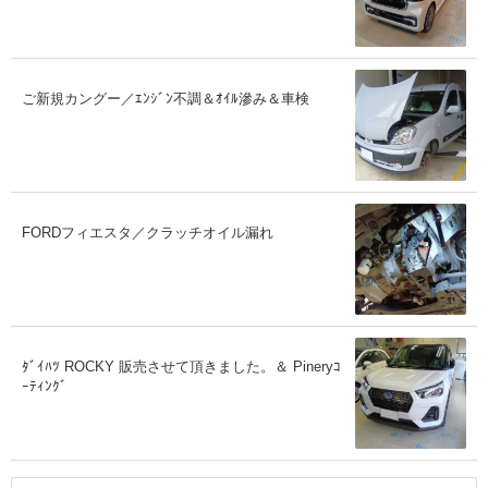
ご新規カングー／ｴﾝｼﾞﾝ不調＆ｵｲﾙ滲み＆車検
FORDフィエスタ／クラッチオイル漏れ
ﾀﾞｲﾊﾂ ROCKY 販売させて頂きました。＆ Pineryｺ
ｰﾃｨﾝｸﾞ