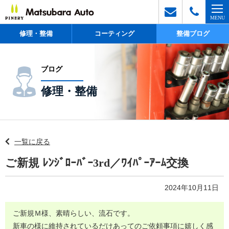
修理・整備
コーティング
整備ブログ
ブログ
修理・整備
一覧に戻る
ご新規 ﾚﾝｼﾞﾛｰﾊﾞｰ3rd／ﾜｲﾊﾟｰｱｰﾑ交換
2024年10月11日
ご新規Ｍ様、素晴らしい、流石です。
新車の様に維持されているだけあってのご依頼事項に嬉しく感