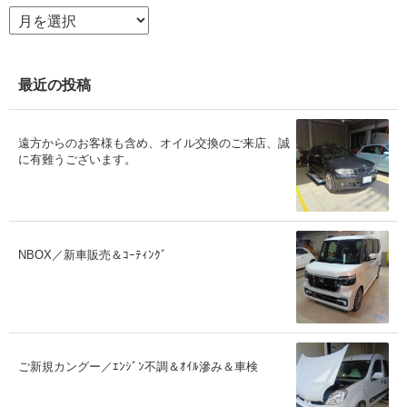
ア
ー
カ
イ
ブ
最近の投稿
遠方からのお客様も含め、オイル交換のご来店、誠
に有難うございます。
NBOX／新車販売＆ｺｰﾃｨﾝｸﾞ
ご新規カングー／ｴﾝｼﾞﾝ不調＆ｵｲﾙ滲み＆車検