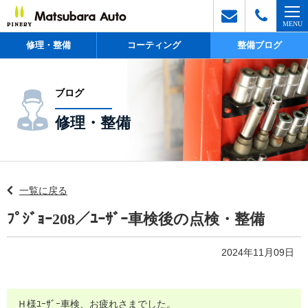
修理・整備
コーティング
整備ブログ
ブログ
修理・整備
一覧に戻る
ﾌﾟｼﾞｮｰ208／ﾕｰｻﾞｰ車検後の点検・整備
2024年11月09日
Ｈ様ﾕｰｻﾞｰ車検、お疲れさまでした。