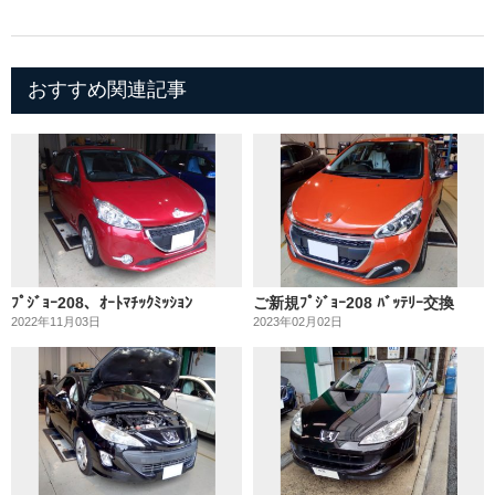
おすすめ関連記事
ﾌﾟｼﾞｮｰ208、ｵｰﾄﾏﾁｯｸﾐｯｼｮﾝ
ご新規ﾌﾟｼﾞｮｰ208 ﾊﾞｯﾃﾘｰ交換
2022年11月03日
2023年02月02日