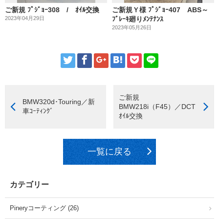
ご新規 ﾌﾟｼﾞｮｰ308 / ｵｲﾙ交換
ご新規Ｙ様 ﾌﾟｼﾞｮｰ407 ABS～
2023年04月29日
ﾌﾞﾚｰｷ廻りﾒﾝﾃﾅﾝｽ
2023年05月26日
ご新規
BMW320d･Touring／新
BMW218i（F45）／DCT
車ｺｰﾃｨﾝｸﾞ
ｵｲﾙ交換
一覧に戻る
カテゴリー
Pineryコーティング (26)