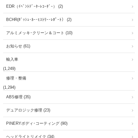
EDR（ｲﾍﾞﾝﾄﾃﾞｰﾀｰﾚｺｰﾀﾞｰ） (2)
BCHR(ﾎﾞｯｼｭ･ｶｰ･ﾋｽﾄﾘｰ･ﾚﾎﾟｰﾄ） (2)
アルミメッキ･クリーン＆コート (10)
お知らせ (61)
輸入車
(1,249)
修理・整備
(1,294)
ABS修理 (35)
デュアロジック修理 (23)
PINERYボディ･コーティング (90)
ヘッドライトリメイク (34)