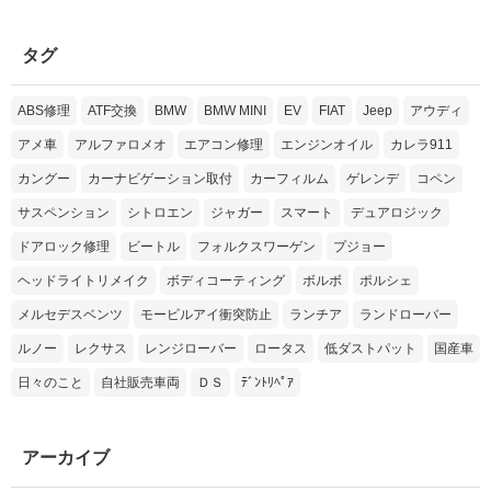
タグ
ABS修理
ATF交換
BMW
BMW MINI
EV
FIAT
Jeep
アウディ
アメ車
アルファロメオ
エアコン修理
エンジンオイル
カレラ911
カングー
カーナビゲーション取付
カーフィルム
ゲレンデ
コペン
サスペンション
シトロエン
ジャガー
スマート
デュアロジック
ドアロック修理
ビートル
フォルクスワーゲン
プジョー
ヘッドライトリメイク
ボディコーティング
ボルボ
ポルシェ
メルセデスベンツ
モービルアイ衝突防止
ランチア
ランドローバー
ルノー
レクサス
レンジローバー
ロータス
低ダストパット
国産車
日々のこと
自社販売車両
ＤＳ
ﾃﾞﾝﾄﾘﾍﾟｱ
アーカイブ