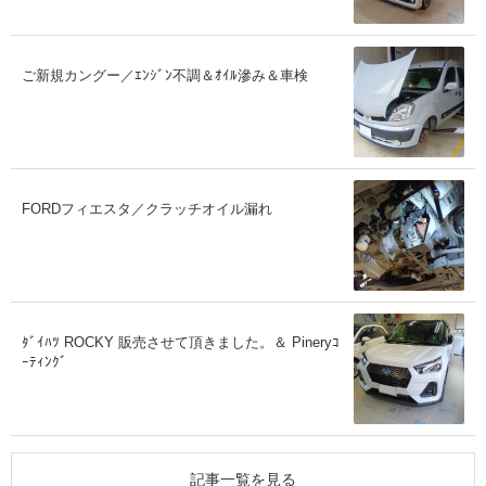
ご新規カングー／ｴﾝｼﾞﾝ不調＆ｵｲﾙ滲み＆車検
FORDフィエスタ／クラッチオイル漏れ
ﾀﾞｲﾊﾂ ROCKY 販売させて頂きました。＆ Pineryｺ
ｰﾃｨﾝｸﾞ
記事一覧を見る