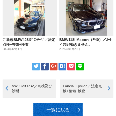
ご新規BMW428iｸﾞﾗﾝｸｰﾍﾟ／法定
BMW118i Msport（F40）／ｵｰﾄ
点検+整備+検査
ﾄﾞｱﾛｯｸ効きません。
2024年12月17日
2025年01月20日
VW･Golf R32／点検及び
LanciaｰEpsilon／法定点
診断
検+整備+検査
一覧に戻る