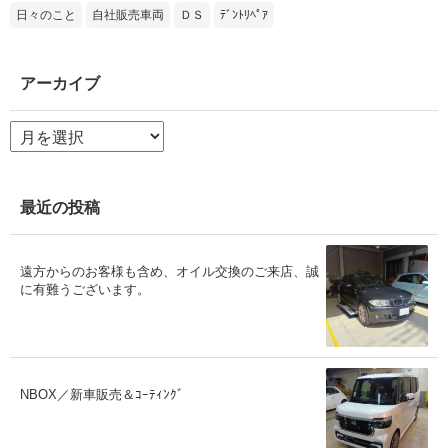
日々のこと
自社販売車両
ＤＳ
ﾃﾞﾝﾄﾘﾍﾟｱ
アーカイブ
ア
ー
カ
イ
ブ
最近の投稿
遠方からのお客様も含め、オイル交換のご来店、誠
に有難うございます。
NBOX／新車販売＆ｺｰﾃｨﾝｸﾞ