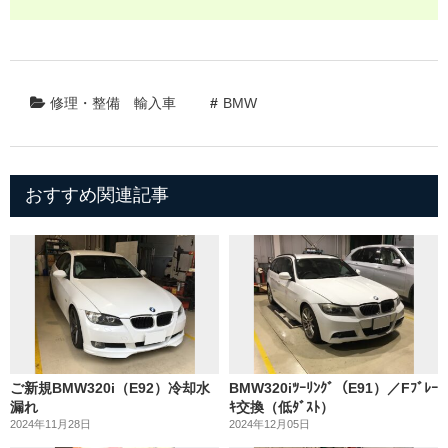
修理・整備
輸入車
BMW
おすすめ関連記事
ご新規BMW320i（E92）冷却水
BMW320iﾂｰﾘﾝｸﾞ（E91）／Fﾌﾞﾚｰ
漏れ
ｷ交換（低ﾀﾞｽﾄ）
2024年11月28日
2024年12月05日