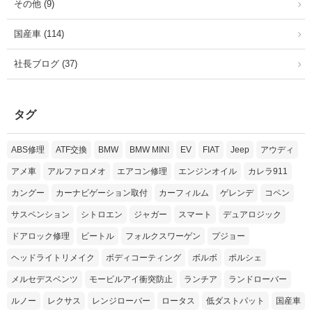
その他 (9)
国産車 (114)
社長ブログ (37)
タグ
ABS修理
ATF交換
BMW
BMW MINI
EV
FIAT
Jeep
アウディ
アメ車
アルファロメオ
エアコン修理
エンジンオイル
カレラ911
カングー
カーナビゲーション取付
カーフィルム
ゲレンデ
コペン
サスペンション
シトロエン
ジャガー
スマート
デュアロジック
ドアロック修理
ビートル
フォルクスワーゲン
プジョー
ヘッドライトリメイク
ボディコーティング
ボルボ
ポルシェ
メルセデスベンツ
モービルアイ衝突防止
ランチア
ランドローバー
ルノー
レクサス
レンジローバー
ロータス
低ダストパット
国産車