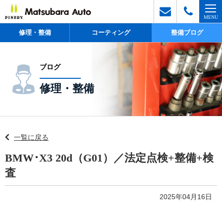
修理・整備
コーティング
整備ブログ
ブログ
修理・整備
一覧に戻る
BMW･X3 20d（G01）／法定点検+整備+検
査
2025年04月16日