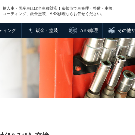
輸入車・国産車ほぼ全車種対応！京都市で車修理・整備・車検、
コーティング、鈑金塗装、ABS修理ならお任せください。
ティング
鈑金・塗装
ABS修理
その他