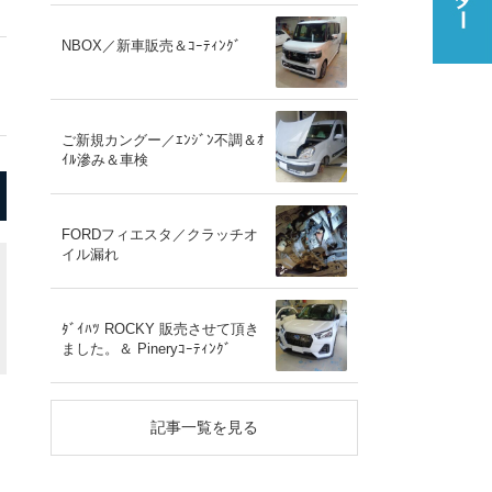
NBOX／新車販売＆ｺｰﾃｨﾝｸﾞ
ご新規カングー／ｴﾝｼﾞﾝ不調＆ｵ
ｲﾙ滲み＆車検
FORDフィエスタ／クラッチオ
イル漏れ
ﾀﾞｲﾊﾂ ROCKY 販売させて頂き
ました。＆ Pineryｺｰﾃｨﾝｸﾞ
記事一覧を見る