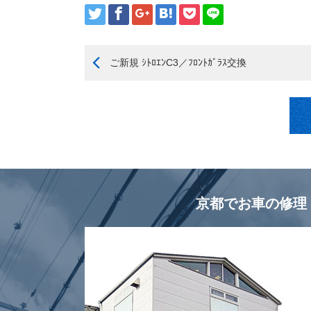
ご新規 ｼﾄﾛｴﾝC3／ﾌﾛﾝﾄｶﾞﾗｽ交換
京都でお車の修理