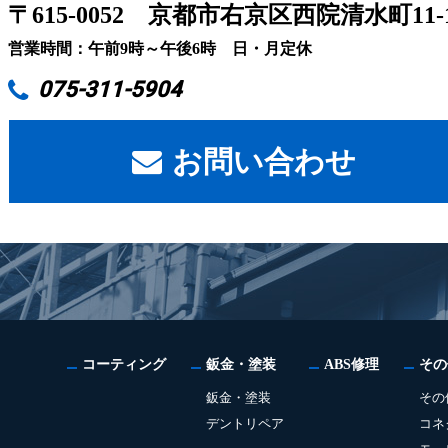
〒615-0052
京都市右京区西院清水町11-
営業時間：午前9時～午後6時 日・月定休
075-311-5904
お問い合わせ
コーティング
鈑金・塗装
ABS修理
その
鈑金・塗装
その
デントリペア
コネ