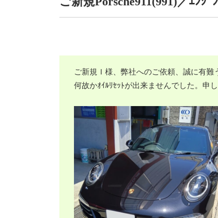
ご新規Porsche911(991)／ｴﾝｼﾞ
ご新規Ｉ様、弊社へのご依頼、誠に有難
何故かｵｲﾙﾘｾｯﾄが出来ませんでした。