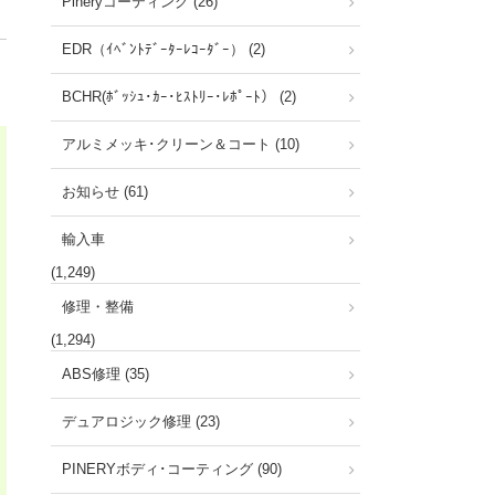
Pineryコーティング (26)
EDR（ｲﾍﾞﾝﾄﾃﾞｰﾀｰﾚｺｰﾀﾞｰ） (2)
BCHR(ﾎﾞｯｼｭ･ｶｰ･ﾋｽﾄﾘｰ･ﾚﾎﾟｰﾄ） (2)
アルミメッキ･クリーン＆コート (10)
お知らせ (61)
輸入車
(1,249)
修理・整備
(1,294)
ABS修理 (35)
デュアロジック修理 (23)
PINERYボディ･コーティング (90)