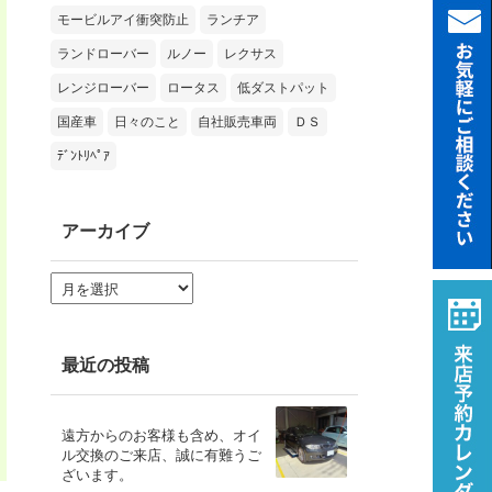
モービルアイ衝突防止
ランチア
ランドローバー
ルノー
レクサス
レンジローバー
ロータス
低ダストパット
国産車
日々のこと
自社販売車両
ＤＳ
ﾃﾞﾝﾄﾘﾍﾟｱ
アーカイブ
ア
ー
カ
イ
ブ
最近の投稿
遠方からのお客様も含め、オイ
ル交換のご来店、誠に有難うご
ざいます。