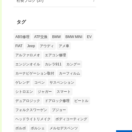
社長ブログ (37)
タグ
ABS修理
ATF交換
BMW
BMW MINI
EV
FIAT
Jeep
アウディ
アメ車
アルファロメオ
エアコン修理
エンジンオイル
カレラ911
カングー
カーナビゲーション取付
カーフィルム
ゲレンデ
コペン
サスペンション
シトロエン
ジャガー
スマート
デュアロジック
ドアロック修理
ビートル
フォルクスワーゲン
プジョー
ヘッドライトリメイク
ボディコーティング
ボルボ
ポルシェ
メルセデスベンツ