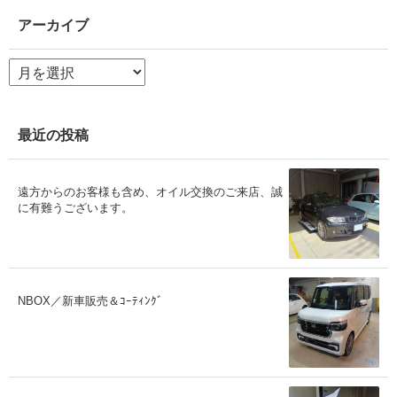
アーカイブ
ア
ー
カ
イ
ブ
最近の投稿
遠方からのお客様も含め、オイル交換のご来店、誠
に有難うございます。
NBOX／新車販売＆ｺｰﾃｨﾝｸﾞ