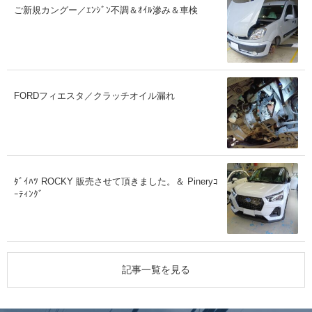
ご新規カングー／ｴﾝｼﾞﾝ不調＆ｵｲﾙ滲み＆車検
FORDフィエスタ／クラッチオイル漏れ
ﾀﾞｲﾊﾂ ROCKY 販売させて頂きました。＆ Pineryｺ
ｰﾃｨﾝｸﾞ
記事一覧を見る