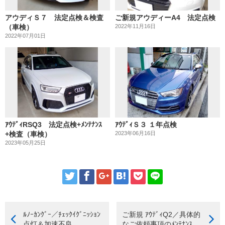
アウディＳ７ 法定点検＆検査
ご新規アウディーA4 法定点検
（車検）
2022年11月16日
2022年07月01日
ｱｳﾃﾞｨRSQ3 法定点検+ﾒﾝﾃﾅﾝｽ
ｱｳﾃﾞｨＳ３ １年点検
+検査（車検）
2023年06月16日
2023年05月25日
ﾙﾉｰｶﾝｸﾞｰ／ﾁｪｯｸｲｸﾞﾆｯｼｮﾝ
ご新規 ｱｳﾃﾞｨQ2／具体的
点灯＆加速不良
なご依頼事項のﾒﾝﾃﾅﾝｽ