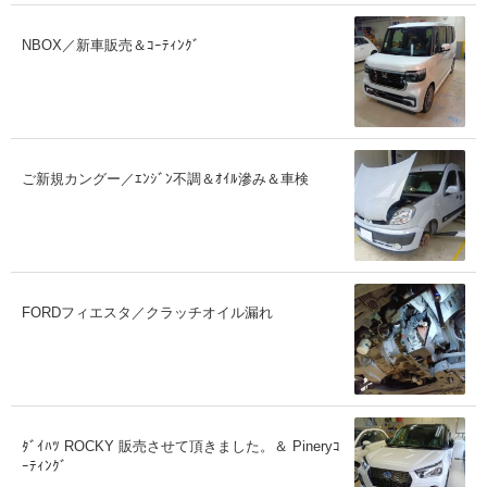
NBOX／新車販売＆ｺｰﾃｨﾝｸﾞ
ご新規カングー／ｴﾝｼﾞﾝ不調＆ｵｲﾙ滲み＆車検
FORDフィエスタ／クラッチオイル漏れ
ﾀﾞｲﾊﾂ ROCKY 販売させて頂きました。＆ Pineryｺ
ｰﾃｨﾝｸﾞ