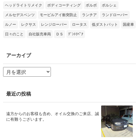
ヘッドライトリメイク
ボディコーティング
ボルボ
ポルシェ
メルセデスベンツ
モービルアイ衝突防止
ランチア
ランドローバー
ルノー
レクサス
レンジローバー
ロータス
低ダストパット
国産車
日々のこと
自社販売車両
ＤＳ
ﾃﾞﾝﾄﾘﾍﾟｱ
アーカイブ
ア
ー
カ
イ
ブ
最近の投稿
遠方からのお客様も含め、オイル交換のご来店、誠
に有難うございます。