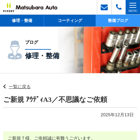
修理・整備
コーティング
整備ブログ
ブログ
修理・整備
一覧に戻る
ご新規 ｱｳﾃﾞｨA3／不思議なご依頼
2025年12月13日
ご新規Ｔ様、ご依頼誠に有難うございます。