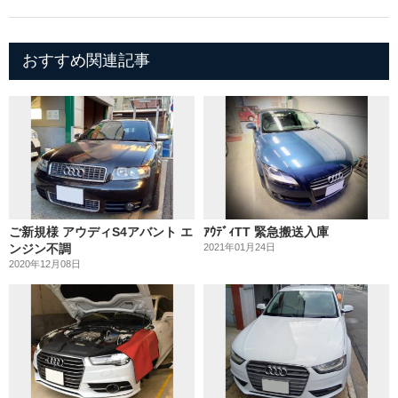
おすすめ関連記事
ご新規様 アウディS4アバント エ
ｱｳﾃﾞｨTT 緊急搬送入庫
ンジン不調
2021年01月24日
2020年12月08日