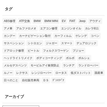
タグ
ABS修理
ATF交換
BMW
BMW MINI
EV
FIAT
Jeep
アウディ
アメ車
アルファロメオ
エアコン修理
エンジンオイル
カレラ911
カングー
カーナビゲーション取付
カーフィルム
ゲレンデ
コペン
サスペンション
シトロエン
ジャガー
スマート
デュアロジック
ドアロック修理
ビートル
フォルクスワーゲン
プジョー
ヘッドライトリメイク
ボディコーティング
ボルボ
ポルシェ
メルセデスベンツ
モービルアイ衝突防止
ランチア
ランドローバー
ルノー
レクサス
レンジローバー
ロータス
低ダストパット
国産車
日々のこと
自社販売車両
ＤＳ
ﾃﾞﾝﾄﾘﾍﾟｱ
アーカイブ