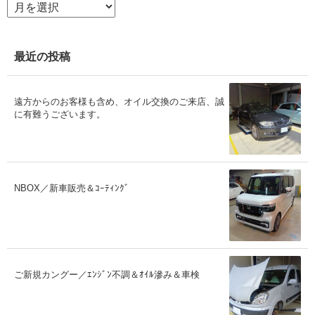
ア
ー
カ
イ
ブ
最近の投稿
遠方からのお客様も含め、オイル交換のご来店、誠
に有難うございます。
NBOX／新車販売＆ｺｰﾃｨﾝｸﾞ
ご新規カングー／ｴﾝｼﾞﾝ不調＆ｵｲﾙ滲み＆車検