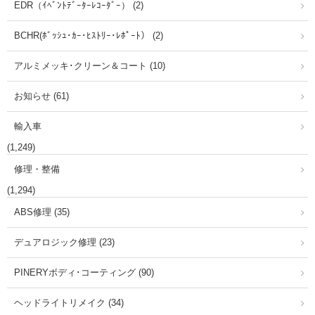
EDR（ｲﾍﾞﾝﾄﾃﾞｰﾀｰﾚｺｰﾀﾞｰ） (2)
BCHR(ﾎﾞｯｼｭ･ｶｰ･ﾋｽﾄﾘｰ･ﾚﾎﾟｰﾄ） (2)
アルミメッキ･クリーン＆コート (10)
お知らせ (61)
輸入車
(1,249)
修理・整備
(1,294)
ABS修理 (35)
デュアロジック修理 (23)
PINERYボディ･コーティング (90)
ヘッドライトリメイク (34)