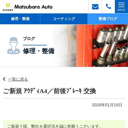
修理・整備
コーティング
整備ブログ
ブログ
修理・整備
一覧に戻る
ご新規 ｱｳﾃﾞｨA4／前後ﾌﾞﾚｰｷ 交換
2026年01月10日
ご新規Ｙ様、弊社を選択頂き誠に有難うございます。