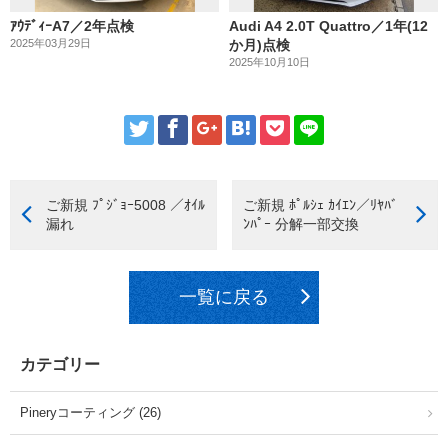
ｱｳﾃﾞｨｰA7／2年点検
Audi A4 2.0T Quattro／1年(12
2025年03月29日
か月)点検
2025年10月10日
ご新規 ﾌﾟｼﾞｮｰ5008 ／ｵｲﾙ
ご新規 ﾎﾟﾙｼｪ ｶｲｴﾝ／ﾘﾔﾊﾞ
漏れ
ﾝﾊﾟｰ 分解一部交換
一覧に戻る
カテゴリー
Pineryコーティング (26)